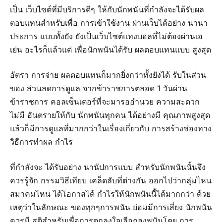
เป็น เว็บไซต์ที่มีบริการดีๆ ให้กับนักพนันที่กำลังจะได้รับผล
ตอบแทนสำหรับเพื่อ การเข้าใช้งาน ผ่านเว็บได้อย่าง นานา
ประการ แบบทั้งยัง ยังเป็นเว็บไซต์แทงบอลที่ไม่ต้องผ่านเอ
เย่น อะไรก็แล้วแต่ เพื่อนักพนันได้รับ ผลตอบแทนแบบ สูงสุด
อัตรา การจ่าย ผลตอบแทนก็มากยิ่งกว่าทั้งยังได้ รับในส่วน
ของ ส่วนลดการดูแล จากข้าราชการตลอด 1 วันผ่าน
ข้าราชการ คอลเซ็นเตอร์ที่จะมารออำนวย ความสะดวก
ไม่มี อันตรายให้กับ นักพนันทุกคน ได้อย่างมี คุณภาพสูงสุด
แล้วก็มีการดูแลที่มากกว่าในเรื่องเกี่ยวกับ การสร้างช่องทาง
วิธีการทำผล กำไร
ที่กำลังจะ ได้รับอย่าง นานัปการแบบ สำหรับนักพนันนั้นจึง
ควรรู้จัก กรรมวิธีเทียบ เคล็ดลับที่ต่างกัน ออกไปว่ากลุ่มไหน
สมาคมไหน ได้โอกาสได้ กำไรให้นักพนันนี้ได้มากกว่า ด้วย
เหตุว่าในลักษณะ ของทุกๆการพนัน ย่อมมีการเสี่ยง นักพนัน
ควรมี สติสำหรับเพื่อการตกลงใจเลือกลงพนันโดย การ