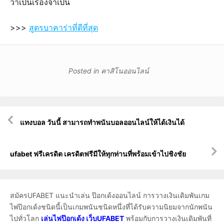
ว่าเป็นเรื่องจำเป็น
>>>
สูตรบาคาร่าที่ดีที่สุด
Posted in
คาสิโนออนไลน์
เมนู
แทงบอล วันนี้ สามารถทำพนันบอลออนไลน์ให้ได้เงินได้
นำทาง
เรื่อง
ufabet ฟรีเครดิต เครดิตฟรีมีให้ทุกท่านที่พร้อมเข้าไปชิงชัย
สมัครUFABET แนะนำเล่น ป๊อกเด้งออนไลน์ การวางเงินเดิมพันเกม
ไพ่ป๊อกเด้งชนิดนี้เป็นเกมพนันชนิดหนึ่งที่ได้รับความนิยมจากนักพนัน
ไปทั่วโลก
เล่นไฟป๊อกเด้ง เว็บUFABET
พร้อมกับการวางเงินเดิมพันที่