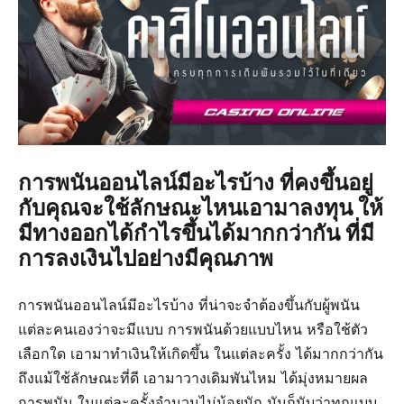
การพนันออนไลน์มีอะไรบ้าง ที่คงขึ้นอยู่
กับคุณจะใช้ลักษณะไหนเอามาลงทุน ให้
มีทางออกได้กำไรขึ้นได้มากกว่ากัน ที่มี
การลงเงินไปอย่างมีคุณภาพ
การพนันออนไลน์มีอะไรบ้าง ที่น่าจะจำต้องขึ้นกับผู้พนัน
แต่ละคนเองว่าจะมีแบบ การพนันด้วยแบบไหน หรือใช้ตัว
เลือกใด เอามาทำเงินให้เกิดขึ้น ในแต่ละครั้ง ได้มากกว่ากัน
ถึงแม้ใช้ลักษณะที่ดี เอามาวางเดิมพันไหม ได้มุ่งหมายผล
การพนัน ในแต่ละครั้งจำนวนไม่น้อยนัก มันก็นับว่าทุกแบบ