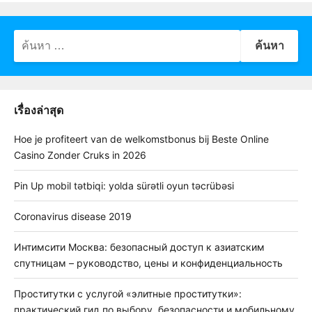
ค้นหา
สำหรับ:
เรื่องล่าสุด
Hoe je profiteert van de welkomstbonus bij Beste Online
Casino Zonder Cruks in 2026
Pin Up mobil tətbiqi: yolda sürətli oyun təcrübəsi
Coronavirus disease 2019
Интимсити Москва: безопасный доступ к азиатским
спутницам – руководство, цены и конфиденциальность
Проститутки с услугой «элитные проститутки»:
практический гид по выбору, безопасности и мобильному