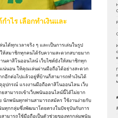
H
กำไร เลือกทำเงินและ
P
ล่นได้ทุกเวลาจริง ๆ และเป็นการเล่นในรูป
ะทำให้สมาชิกทุกคนได้รับความสะดวกสบายมาก
่านคาสิโนออนไลน์ เว็บไซต์ยังให้สมาชิกทุก
แน่นอน ให้คุณเล่นผ่านมือถือได้อย่างสะดวก
กอีกต่อไปแล้วอยู่ที่บ้านก็สามารถทำเงินได้
วัสดุอุปกรณ์ แรงงานมือถือคาสิโนออนไลน เว็บ
งหลายสามารถเข้าเว็บพนันออนไลน์นี้ได้ไม่ยาก
ค
้วย นักพนันทุกท่านสามารถสมัคร ใช้งานง่ายกับ
นันทุกกลุ่มซึ่งพัฒนาโดยตรงในปัจจุบันกับการ
มสามารถใช้มือถือเป็นตัวช่วยของทุกกลุ่มพนัน