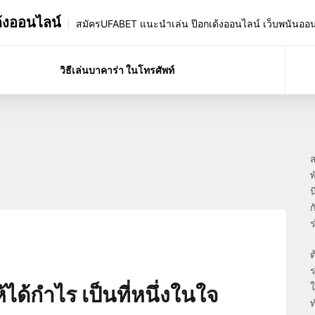
้งออนไลน์
สมัครUFABET แนะนำเล่น ป๊อกเด้งออนไลน์ เว็บพนันออนไล
วิธีเล่นบาคาร่า ในโทรศัพท์
พ
ก
ร
ต
ใ
้กำไร เป็นที่หนึ่งในใจ
ท