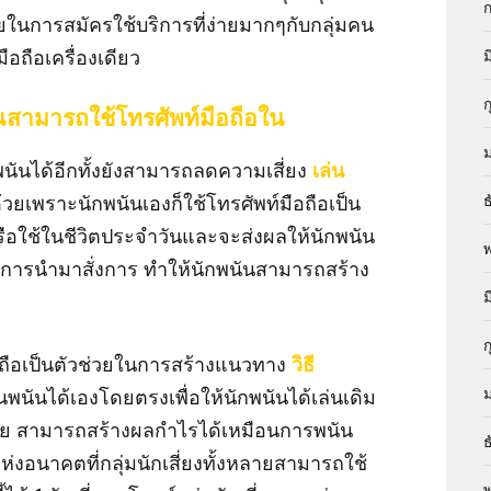
วช่วยในการสมัครใช้บริการที่ง่ายมากๆกับกลุ่มคน
ีมือถือเครื่องเดียว
ก
คุณสามารถใช้โทรศัพท์มือถือใน
พนันได้อีกทั้งยังสามารถลดความเสี่ยง
เล่น
วยเพราะนักพนันเองก็ใช้โทรศัพท์มือถือเป็น
รือใช้ในชีวิตประจำวันและจะส่งผลให้นักพนัน
่อการนำมาสั่งการ ทำให้นักพนันสามารถสร้าง
ก
อถือเป็นตัวช่วยในการสร้างแนวทาง
วิธี
นันได้เองโดยตรงเพื่อให้นักพนันได้เล่นเดิม
้วย สามารถสร้างผลกำไรได้เหมือนการพนัน
ห่งอนาคตที่กลุ่มนักเสี่ยงทั้งหลายสามารถใช้