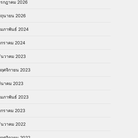
กรกฎาคม 2026
มิถุนายน 2026
ุมภาพันธ์ 2024
มกราคม 2024
ธันวาคม 2023
พฤศจิกายน 2023
มีนาคม 2023
ุมภาพันธ์ 2023
มกราคม 2023
ธันวาคม 2022
พฤศจิกายน 2022