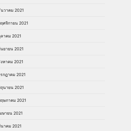
ธันวาคม 2021
พฤศจิกายน 2021
ตุลาคม 2021
กันยายน 2021
สิงหาคม 2021
กรกฎาคม 2021
ิถุนายน 2021
พฤษภาคม 2021
เมษายน 2021
มีนาคม 2021