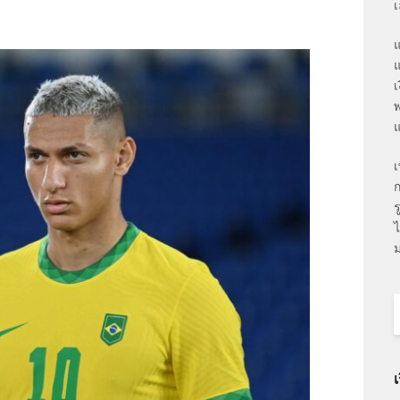
เ
แ
เ
พ
แ
เ
ก
ไ
ม
ค
ส
เ