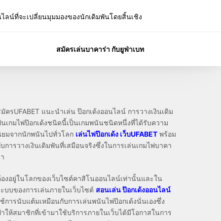
น์ที่จะเปลี่ยนมุมมองของนักเดิมพันโดยสิ้นเชิง
สมัครเล่นบาคาร่า กับยูฟ่าเบท
สมัครUFABET แนะนำเล่น ป๊อกเด้งออนไลน์ การวางเงินเดิม
ันเกมไพ่ป๊อกเด้งชนิดนี้เป็นเกมพนันชนิดหนึ่งที่ได้รับความ
นิยมจากนักพนันไปทั่วโลก
เล่นไฟป๊อกเด้ง เว็บUFABET
พร้อม
ับการวางเงินเดิมพันที่เสมือนจริงซึ่งในการเล่นเกมไพ่บาคา
่า
้องอยู่ในโลกของเว็บไซต์คาสิโนออนไลน์เท่านั้นและใน
ระบบของการเล่นภายในเว็บไซต์
สอนเล่น ป๊อกเด้งออนไลน์
ช้การนับแต้มเหมือนกับการเล่นพนันไพ่ป๊อกเด้งนั่นเองซึ่ง
ำให้สมาชิกที่เข้ามาใช้บริการภายในเว็บได้มีโอกาสในการ