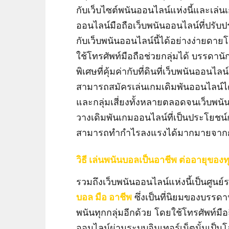
กับเว็บไซต์พนันออนไลน์แห่งนี้และเล่
ออนไลน์มือถือเว็บพนันออนไลน์ที่ปรับป
กับเว็บพนันออนไลน์นี้ได้อย่างง่ายดา
ใช้โทรศัพท์มือถือช่วยกลุ่มได้ บรรดาน
พิเศษที่คุ้มค่ากับที่ดินที่เว็บพนันออนไ
สามารถสมัครเล่นเกมเดิมพันออนไลน์ได
และกลุ่มเสี่ยงทั้งหลายตลอดจนเว็บพนั
วางเดิมพันเกมออนไลน์ที่เป็นประโยชน์ก
สามารถทำกำไรลงแรงได้มากมายจากกา
วิธี เล่นพนันบอลเป็นอาชีพ ต่ออายุของท
รวมถึงเว็บพนันออนไลน์แห่งนี้เป็นศูน
บอล มือ อาชีพ
ซึ่งเป็นที่นิยมของบรร
พนันทุกกลุ่มอีกด้วย โดยใช้โทรศัพท์มือ
ออนไลน์ผ่านระบบอินเทอร์เน็ตนั้นเป็น