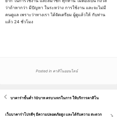
ยาก ในการใช้งาน และสมาชิก ทุกท่าน ไม่ต้องเป็น กังวล
ว่าถ้าหากว่า มีปัญหา ในระหว่าง การใช้งาน และจะไม่มี
คนดูแล เพราะว่าทางเรา ได้จัดเตรียม ผู้ดูแล้วให้ กับท่าน
แล้ว 24 ชั่วโมง
Posted in
คาสิโนออนไลน์
เมนู
บาคาร่าขั้นต่ำ 10บาท ครบวงจรในการ ให้บริการคาสิโน
นำทาง
เรื่อง
เว็บบาคาร่าโปรดีๆ มีความปลอดภัยสูง และได้รับความ สะดวก