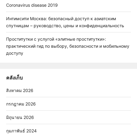
Coronavirus disease 2019
Интимсити Москва: безопасный доступ к азиатским
спутницам – руководство, цены и конфиденциальность
Проститутки с услугой «элитные проститутки»:
практический гид по выбору, безопасности и мобильному
доступу
คลังเก็บ
สิงหาคม 2026
กรกฎาคม 2026
มิถุนายน 2026
กุมภาพันธ์ 2024