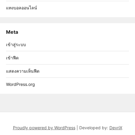
แทงบอลออนไลน์
Meta
เข้าสู่ระบบ
เข้าฟีด
แสดงความเห็นฟีด
WordPress.org
Proudly powered by WordPress
|
Developed by:
DevriX