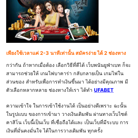
เพียงใช้เวลาแค่ 2-3 นาทีเท่านั้น สมัครง่าย ได้ 2 ช่องทาง
กว่ากัน ถ้าหากเมื่อต้อง เลือกวิธีที่ดีได้ เว็บพนันยูฟ่าเบท ก็จะ
สามารถช่วยให้ เกมไพ่บาคาร่า กลับกลายเป็น เกมไพ่ใน
ส่วนของ สำหรับเพื่อการทำเงินขึ้นมา ได้อย่างมีคุณภาพ มี
ตัวเลือกหลากหลาย ช่องทางให้เรา ได้ทำ
UFABET
ความเข้าใจ ในการเข้าใช้งานได้ เป็นอย่างดีเพราะ ฉะนั้น
ในรูปแบบ ของการเข้ามา วางเงินเดิมพัน ผ่านทางเว็บไซต์
คาสิโน เว็บนี้เป็นเว็บ ที่เชื่อถือได้และ เป็นเว็บที่มีระบบ การ
เงินที่มั่นคงมั่นใจ ได้ในการวางเดิมพัน ทุกครั้ง