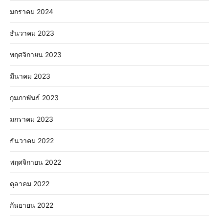
มกราคม 2024
ธันวาคม 2023
พฤศจิกายน 2023
มีนาคม 2023
กุมภาพันธ์ 2023
มกราคม 2023
ธันวาคม 2022
พฤศจิกายน 2022
ตุลาคม 2022
กันยายน 2022