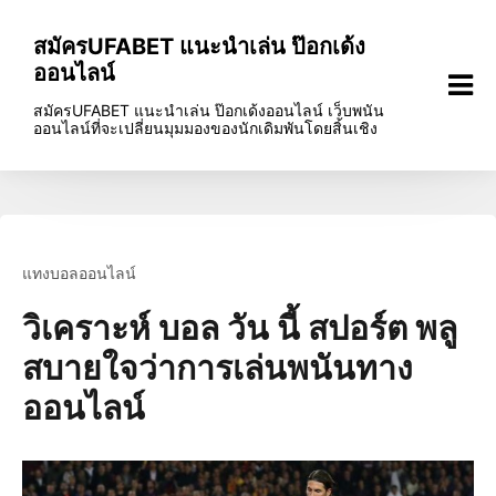
Skip
to
สมัครUFABET แนะนำเล่น ป๊อกเด้ง
content
ออนไลน์
สมัครUFABET แนะนำเล่น ป๊อกเด้งออนไลน์ เว็บพนัน
ออนไลน์ที่จะเปลี่ยนมุมมองของนักเดิมพันโดยสิ้นเชิง
แทงบอลออนไลน์
วิเคราะห์ บอล วัน นี้ สปอร์ต พลู
สบายใจว่าการเล่นพนันทาง
ออนไลน์