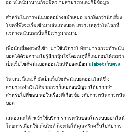
ออ นไลน์มานานก็จะมีคว ามสามารถและก็มีข้อมูล
สำหรับในการพนันบอลอย่างสม่ำเสมอ มากยิ่งกว่านักเสี่ยง
โชคที่พึ่งจะเริ่มเข้ามาเล่นแทงบอล เพราะเหตุว่าในโลกที่
แวดวงพนันบอลนั้นก็มีเรารูมากมาย
เพื่อนักเสี่ยงดวงที่เข้า มาใช้บริการใ ห้สามารถกระทำพนัน
บอลได้ด้วยความไม่รู้สึกกลุ้มใจโดยเหตุนี้ก็เลยตอบได้เลยว่า
เป็นเว็บไซต์พนันบอลออนไลน์ที่ยอดเยี่ยม
ufabet เว็บตรง
ในขณะนี้และก็ ยังเป็นเว็บไซต์พนันบอลออนไลน์ซึ่ ง
สามารถทำเงินได้มากกว่าก็เลยตอบปัญหาได้มากกว่า
สำหรับไปที่ชอบ พอในเรื่องที่เกี่ยวข้อ งกับการพนันการพนัน
บอล
เสนอแนะให้ nเข้าใช้บริกา รการพนันบอลในระบบออนไลน์
โดยการเลือกใช้ เว็บไซต์ ก็จะก่อให้คุณครึกครื้นไปกับการ