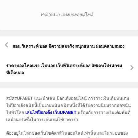
Posted in
แทงบอลออนไลน์
เมนู
สอน วิเคราะห์ บอล มีความสมจริง สนุกสนาน ผ่อนคลายสมอง
นำทาง
เรื่อง
ราคาบอลไหลแรง เว็บนอก เว็บที่วิเคราะห์บอล อัพเดทโปรแกรม
ทีเด็ดบอล
สมัครUFABET แนะนำเล่น ป๊อกเด้งออนไลน์ การวางเงินเดิมพันเกม
ไพ่ป๊อกเด้งชนิดนี้เป็นเกมพนันชนิดหนึ่งที่ได้รับความนิยมจากนักพนัน
ไปทั่วโลก
เล่นไฟป๊อกเด้ง เว็บUFABET
พร้อมกับการวางเงินเดิมพันที่
เสมือนจริงซึ่งในการเล่นเกมไพ่บาคาร่า
ต้องอยู่ในโลกของเว็บไซต์คาสิโนออนไลน์เท่านั้นและในระบบของ