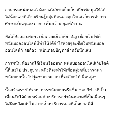
สามารถพนันบอลไ ด้อย่างไม่ยากเย็นเก็บ เกี่ยวข้อมูลให้ได้
ไม่น้อยเลยทีเดียวเรียนรู้กลุ่มที่ตนเองถูกใจแล้วก็ควรทำการ
ศึกษาเรียนรู้และทำการค้นคว้ ากลุ่มที่ดังรวม
ทั้งได้ชัยเยอะพอควรอีกด้วยแล้วก็ที่สำคัญ เลือกเว็บไซต์
พนันบอลออนไลน์ที่ทำให้ได้กำไรสวยๆละซึ่งเว็บพนันบอล
ออนไลน์ก็ ลยถือว่ าเป็นตอบปัญหาสำหรับนักเล่น
การพนัน ที่อยากได้เริ่มหรืออยาก พนันบอลออนไลน์เว็บไซต์
นี้ก็เลยไป ประตูบาน หนึ่งที่จะทำให้เพื่อนฝูงๆที่ปรารถนา
พนันบอลนั้น ไปสู่ความรวย และก็จะมีผลให้เพื่อนฝูงๆ
นั้นสร้างรายได้จาก การพนันบอลหรือชื่น ชอบกีฬ าที่เป็น
เพื่อนรักได้ด้วย พร้อมกั บบริการอย่าล้นหลามที่เป็นเพื่อนๆ
ไม่ผิดหวังแน่ๆไม่ว่าจะเป็นบ ริการของทีเด็ดบอลที่มี