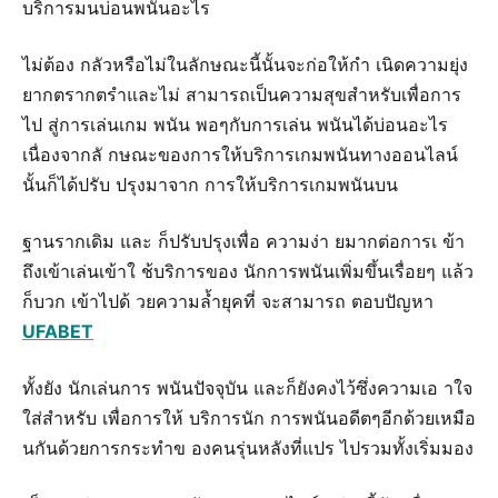
บริการมนบ่อนพนันอะไร
ไม่ต้อง กลัวหรือไม่ในลักษณะนี้นั้นจะก่อให้กำ เนิดความยุ่ง
ยากตรากตรำและไม่ สามารถเป็นความสุขสำหรับเพื่อการ
ไป สู่การเล่นเกม พนัน พอๆกับการเล่น พนันได้บ่อนอะไร
เนื่องจากลั กษณะของการให้บริการเกมพนันทางออนไลน์
นั้นก็ได้ปรับ ปรุงมาจาก การให้บริการเกมพนันบน
ฐานรากเดิม และ ก็ปรับปรุงเพื่อ ความง่า ยมากต่อการเ ข้า
ถึงเข้าเล่นเข้าใ ช้บริการของ นักการพนันเพิ่มขึ้นเรื่อยๆ แล้ว
ก็บวก เข้าไปด้ วยความล้ำยุคที่ จะสามารถ ตอบปัญหา
UFABET
ทั้งยัง นักเล่นการ พนันปัจจุบัน และก็ยังคงไว้ซึ่งความเอ าใจ
ใส่สำหรับ เพื่อการให้ บริการนัก การพนันอดีตๆอีกด้วยเหมือ
นกันด้วยการกระทำข องคนรุ่นหลังที่แปร ไปรวมทั้งเริ่มมอง