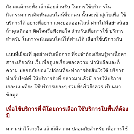
กังวลแม้กระทั้ง เล็กน้อยสำหรับ ในการใช้บริการใน
กิจกรรมการเดิมพันออนไลน์ที่ทุกคน นั้นจะเข้าสู่เว็บเพื่อ ใช้
บริการได้ อย่างที่อยาก แทง​บอล​ออนไลน์​ ฝาก​ไม่มี​อย่างน้อย​
ถ้าคุณติดอก ติดใจหรือพึงพอใจ สำหรับเพื่อการใช้ บริการ
สำหรับ ในการพนันออนไลน์ให้ท่านได้ เลือกใช้บริการกับ
แบบที่เยี่ยมที่ สุดสำหรับเพื่อการ ที่จะจำต้องเรียนรู้หาเนื้อหา
สาระเกี่ยวกับ เว็บเพื่อดูแลเรื่องของความ น่านับถือและก็
ความ ปลอดภัยของ ไปก่อนที่จะทำการตัดสินใจใช้ บริการ
ทำเว็บไซต์ที่ ให้บริการดังที่ กล่าวมาแล้วมี การให้บริการ
เยอะแยะที่จะ ใช้บริการเยอะๆ รวมทั้งเร็วจึงควร เรียนหา
ข้อมูล
เพื่อใช้บริการที่ ดีโดยการเลือก ใช้บริการในพื้นที่ต้อง
มี
ความน่าไว้วางใจ แล้วก็มีความ ปลอดภัยสำหรับ เพื่อการใช้