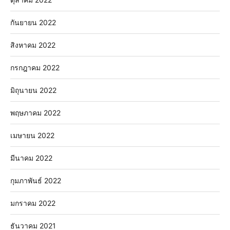
กันยายน 2022
สิงหาคม 2022
กรกฎาคม 2022
มิถุนายน 2022
พฤษภาคม 2022
เมษายน 2022
มีนาคม 2022
กุมภาพันธ์ 2022
มกราคม 2022
ธันวาคม 2021