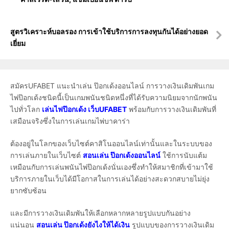
เรื่อง
สูตรวิเคราะห์บอลรอง การเข้าใช้บริการการลงทุนกันได้อย่างยอด
เยี่ยม
สมัครUFABET แนะนำเล่น ป๊อกเด้งออนไลน์ การวางเงินเดิมพันเกม
ไพ่ป๊อกเด้งชนิดนี้เป็นเกมพนันชนิดหนึ่งที่ได้รับความนิยมจากนักพนัน
ไปทั่วโลก
เล่นไฟป๊อกเด้ง เว็บUFABET
พร้อมกับการวางเงินเดิมพันที่
เสมือนจริงซึ่งในการเล่นเกมไพ่บาคาร่า
ต้องอยู่ในโลกของเว็บไซต์คาสิโนออนไลน์เท่านั้นและในระบบของ
การเล่นภายในเว็บไซต์
สอนเล่น ป๊อกเด้งออนไลน์
ใช้การนับแต้ม
เหมือนกับการเล่นพนันไพ่ป๊อกเด้งนั่นเองซึ่งทำให้สมาชิกที่เข้ามาใช้
บริการภายในเว็บได้มีโอกาสในการเล่นได้อย่างสะดวกสบายไม่ยุ่ง
ยากซับซ้อน
และมีการวางเงินเดิมพันให้เลือกหลากหลายรูปแบบกันอย่าง
แน่นอน
สอนเล่น ป๊อกเด้งยังไงให้ได้เงิน
รูปแบบของการวางเงินเดิม