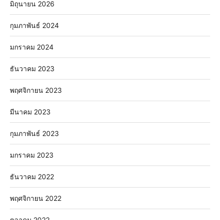
มิถุนายน 2026
กุมภาพันธ์ 2024
มกราคม 2024
ธันวาคม 2023
พฤศจิกายน 2023
มีนาคม 2023
กุมภาพันธ์ 2023
มกราคม 2023
ธันวาคม 2022
พฤศจิกายน 2022
ตุลาคม 2022