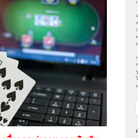
เ
แ
เ
พ
แ
เ
ก
ไ
ม
ค
ส
เ