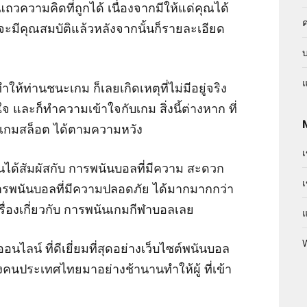
แถวความคิดที่ถูกได้ เนื่องจากมีให้แด่คุณได้
จะมีคุณสมบัติแล้วหลังจากนั้นก็รายละเอียด
ให้ท่านชนะเกม ก็เลยเกิดเหตุที่ไม่มีอยู่จริง
และก็ทำความเข้าใจกับเกม สิ่งนี้ต่างหาก ที่
ะเกมสล็อต ได้ตามความหวัง
เ
นได้สัมผัสกับ การพนันบอลที่มีความ สะดวก
เ
ับการพนันบอลที่มีความปลอดภัย ได้มากมากกว่า
นเรื่องเกี่ยวกับ การพนันเกมกีฬาบอลเลย
ไลน์ ที่ดีเยี่ยมที่สุดอย่างเว็บไซต์พนันบอล
ดวงคนประเทศไทยมาอย่างช้านานทำให้ผู้ ที่เข้า