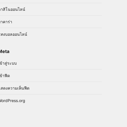
คาสิโนออนไลน์
บาคาร่า
แทงบอลออนไลน์
Meta
ข้าสู่ระบบ
ข้าฟีด
แสดงความเห็นฟีด
WordPress.org