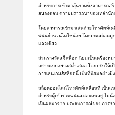
สำหรับการเข้ามาลุ้นรวมทั้งสามารถสร้า
สนองตอบ ความปรารถนาของเหล่านักเสี
โดยสามารถเข้ามาเล่นด้วยโทรศัพท์เคลื
พนันจำนวนไม่ใช่น้อย โดยเกมสล็อตถูกแบ
แถวเดียว
ส่วนรางวัลแจ็คพ็อต นิยมเป็นเครื่องหมา
อย่างแบบอย่างสม่ำเสมอ โดยปรับให้เป็
การเล่นเกมส์สล็อตนี้ เป็นที่นิยมอย่างยิ่
สล็อตออนไลน์โทรศัพท์เคลื่อนที่ เป็นแ
สำหรับผู้เข้าร่วมพนันแต่ละคนอยู่ ไม่น้
เป็นผลมาจาก ประสบการณ์ของ การร่วม