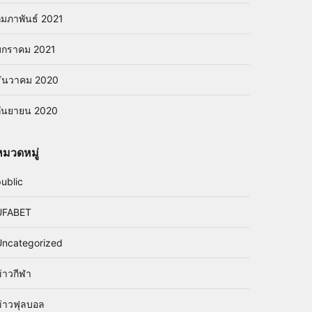
ุมภาพันธ์ 2021
มกราคม 2021
ธันวาคม 2020
กันยายน 2020
หมวดหมู่
ublic
UFABET
Uncategorized
่าวกีฬา
ข่าวฟุลบอล