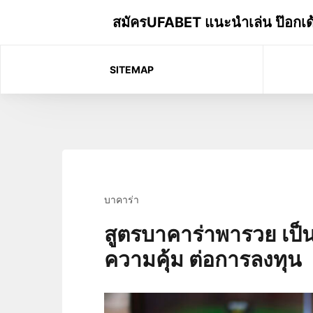
Skip
สมัครUFABET แนะนำเล่น ป๊อกเด
to
content
SITEMAP
บาคาร่า
สูตรบาคาร่าพารวย เป็
ความคุ้ม ต่อการลงทุน