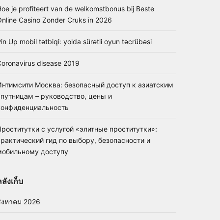
oe je profiteert van de welkomstbonus bij Beste
Online Casino Zonder Cruks in 2026
in Up mobil tətbiqi: yolda sürətli oyun təcrübəsi
Coronavirus disease 2019
Интимсити Москва: безопасный доступ к азиатским
спутницам – руководство, цены и
конфиденциальность
Проститутки с услугой «элитные проститутки»:
практический гид по выбору, безопасности и
мобильному доступу
ลังเก็บ
สิงหาคม 2026