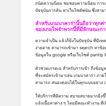
ถนัดความนิยม ชมชอบความนิยม การเข้าม
ปัจจุบันการค้น หาเว็บไซต์พนัน ซึ่งส
สำหรับเกมบาคาร่านั้นถือว่าทุกค
ของเกมไพ่จำพวกนี้ที่มีลักษณะการ
ความจำเป็น แล้วก็ยิ่งในปัจจุบัน ที่มีเ
ง่ายดาย สามารถเข้ามา search หาข้อม
ข้อมูลใน google หรือเว็บไซต์ pantip 
ตัวช่วยเกรดเอ สำหรับการเข้า ถึงข้อมู
ที่จะสมัครเข้ามาเล่น เกมบาคาร่า ภายใต
สามารถ สนองตอบได้ในทุกแบบอย่าง เ
ให้บริการที่มีความ สบายสบายมากยิ่งข
แจ้งเนื้อหาต่าง ๆ โดยมีคณะทำงาน ที่เ