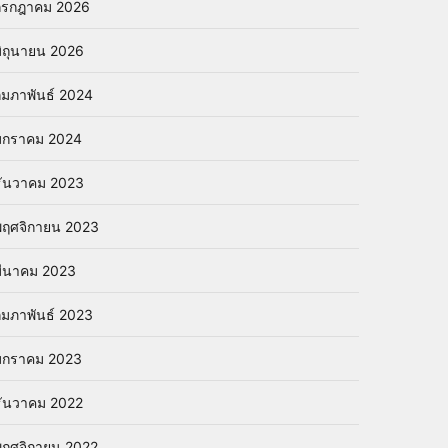
กรกฎาคม 2026
มิถุนายน 2026
ุมภาพันธ์ 2024
มกราคม 2024
ธันวาคม 2023
พฤศจิกายน 2023
มีนาคม 2023
ุมภาพันธ์ 2023
มกราคม 2023
ธันวาคม 2022
พฤศจิกายน 2022