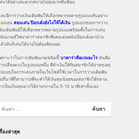
ล่นได้อย่างสะดวกสบายไม่ยุ่งยากซับซ้อน
ละมีการวางเงินเดิมพันให้เลือกหลากหลายรูปแบบกันอย่าง
แน่นอน
สอนเล่น ป๊อกเด้งยังไงให้ได้เงิน
รูปแบบของการวาง
งินเดิมพันมีให้เลือกหลากหลายรูปแบบพร้อมทั้งในการเล่น
นันเกมส์ไพ่บาคาร่าสมาชิกที่เคยเล่นพนันป๊อกเด้งมาบ้าง
ล้วมันก็เล่นได้ง่ายไม่ต้องคิดเยอะ
พราะว่าในการเดิมพันเกมชนิดนี้
บาคาร่าคือเกมอะไร
มันคือ
ารเสี่ยงดวงในรูปแบบหนึ่ง สีดำเงินให้กับสมาชิกได้ง่ายๆเลย
รูปแบบในการเล่นภายในเว็บไซต์ใช้เวลาในการวางเดิมพัน
ม่กี่นาทีก็สามารถที่จะทำให้เงินทุนน้อยของสมาชิกได้กลาย
าเป็นเงินทุนมากได้ง่ายๆภายใน 5-10 นาทีเท่านั้นเอง
้นหา
ำหรับ:
รื่องล่าสุด