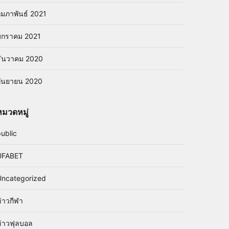
ุมภาพันธ์ 2021
มกราคม 2021
ธันวาคม 2020
กันยายน 2020
หมวดหมู่
ublic
UFABET
Uncategorized
่าวกีฬา
ข่าวฟุลบอล