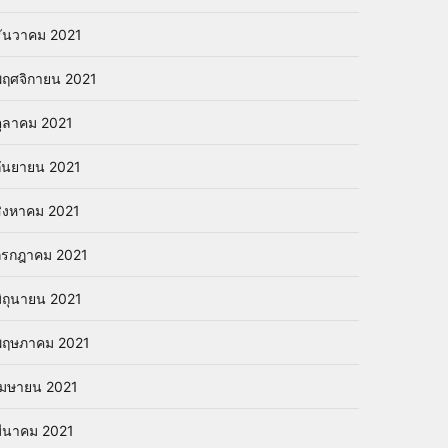
ธันวาคม 2021
พฤศจิกายน 2021
ตุลาคม 2021
กันยายน 2021
สิงหาคม 2021
กรกฎาคม 2021
ิถุนายน 2021
พฤษภาคม 2021
เมษายน 2021
มีนาคม 2021