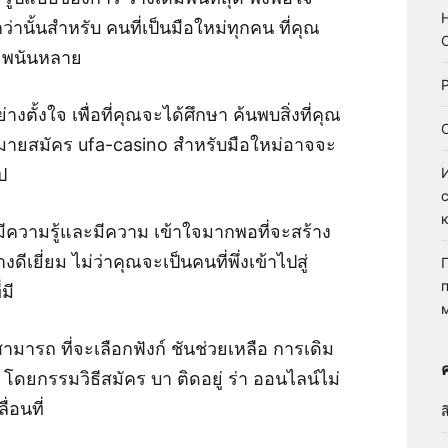
H
กว่านั้นสำหรับ คนที่เป็นมือใหม่ทุกคน ที่คุณ
ม พนันหลาย
P
างตั้งใจ เพื่อที่คุณจะได้ศึกษา ค้นพบสิ่งที่คุณ
ก มายสมัคร ufa-casino สำหรับมือใหม่อาจจะ
ป
ท มีความรู้และมีความ เข้าใจมากพอที่จะสร้าง
ดีเยี่ยม ไม่ว่าคุณจะเป็นคนที่พึ่งเข้าไปสู่
มี
สามารถ ที่จะเลือกฟังก์ ชันช่วยเหลือ การเดิม
ค
ม โดยกรรมวิธีสมัคร บา ติดอยู่ ร่า ออนไลน์ไม่
่อนที่