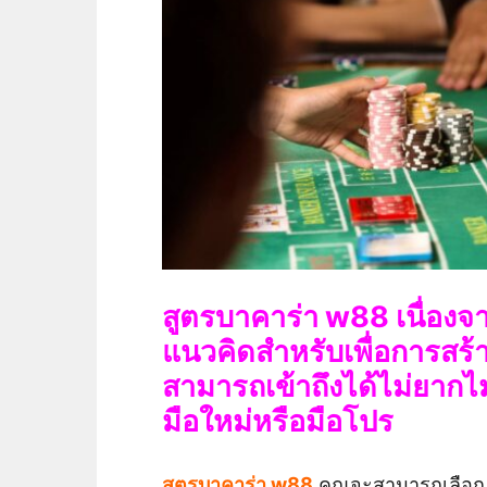
สูตรบาคาร่า w88 เนื่องจาก
แนวคิดสำหรับเพื่อการสร้
สามารถเข้าถึงได้ไม่ยากไม่
มือใหม่หรือมือโปร
สูตรบาคาร่า w88
คุณจะสามารถเลือก ร