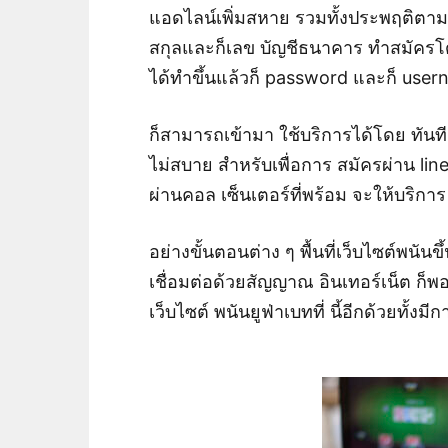
แอดไลน์เพิ่มสหาย รวมทั้งประพฤติตาม ข
สกุลและก็เลข บัญชีธนาคาร ทำสมัครโดย
ได้ทำขึ้นแล้วก็ password และก็ use
ก็สามารถเข้ามา ใช้บริการได้โดย ทันที
ไม่สบาย สำหรับเพื่อการ สมัครผ่าน li
ผ่านคอล เซ็นเตอร์ที่พร้อม จะให้บริ
อย่างขั้นตอนต่าง ๆ พื้นที่เว็บไซต์พนั
เชื่อมต่อด้วยสัญญาณ อินเทอร์เน็ต ก็พอ
เว็บไซต์ พนันยูฟ่าเบทที่ นี้อีกด้วยทั้งม