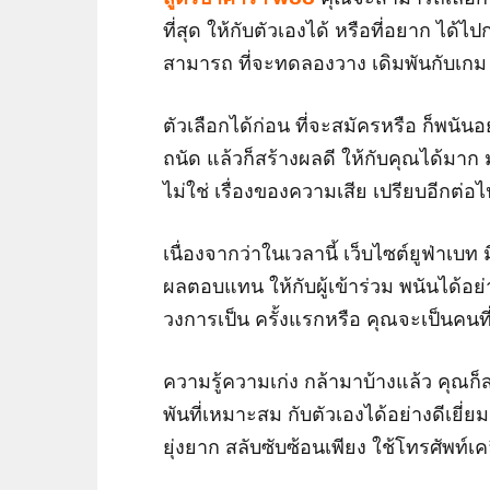
ที่สุด ให้กับตัวเองได้ หรือที่อยาก ได้ไป
สามารถ ที่จะทดลองวาง เดิมพันกับเก
ตัวเลือกได้ก่อน ที่จะสมัครหรือ ก็พนันอย่
ถนัด แล้วก็สร้างผลดี ให้กับคุณได้มา
ไม่ใช่ เรื่องของความเสีย เปรียบอีกต่อไ
เนื่องจากว่าในเวลานี้ เว็บไซต์ยูฟ่าเบ
ผลตอบแทน ให้กับผู้เข้าร่วม พนันได้อย่าง
วงการเป็น ครั้งแรกหรือ คุณจะเป็นคนที่
ความรู้ความเก่ง กล้ามาบ้างแล้ว​ คุณก็
พันที่เหมาะสม กับตัวเองได้อย่างดีเยี่ย
ยุ่งยาก สลับซับซ้อนเพียง ใช้โทรศัพท์เคลื