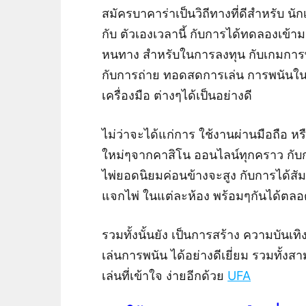
สมัครบาคาร่าเป็นวิถีทางที่ดีสำหรับ น
กับ ตัวเองเวลานี้ กับการได้ทดลองเข้าม
หนทาง สำหรับในการลงทุน กับเกมการพน
กับการถ่าย ทอดสดการเล่น การพนันใน
เครื่องมือ ต่างๆได้เป็นอย่างดี
ไม่ว่าจะได้แก่การ ใช้งานผ่านมือถือ 
ใหม่ๆจากคาสิโน ออนไลน์ทุกคราว กับกา
ไพ่ยอดนิยมค่อนข้างจะสูง กับการได้สั
แจกไพ่ ในแต่ละห้อง พร้อมๆกันได้ตล
รวมทั้งนั้นยัง เป็นการสร้าง ความบันเทิ
เล่นการพนัน ได้อย่างดีเยี่ยม รวมทั้ง
เล่นที่เข้าใจ ง่ายอีกด้วย
UFA