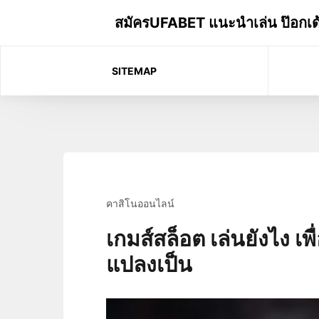
Skip
สมัครUFABET แนะนำเล่น ป๊อกเด
to
content
SITEMAP
คาสิโนออนไลน์
เกมส์สล็อต เล่นยังไง เพ
แปลงเป็น