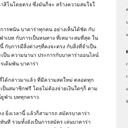
์คาสิโนโดยตรง ซึ่งมันก็จะ สร้างความสมใจใ
ารพนัน บาคาร่าทุกคน อย่างเห็นได้ชัด กับ
ูฟ่าเบท กับการเป็นหนทาง ที่เหมาะสมที่สุด ใน
กับการมีสิ่งต่างๆที่คงจะตรง กับสิ่งที่จำเป็น
จะเป็น ความนานา ประการกับบาคาร่าออนไลน์
รเดิมพัน บาคาร่า
เ
เ
่ได้กล่าวมาแล้ว ที่มีความสดใหม่ ตลอดทุก
ยน เป็นสมาชิกฟรี โดยไม่ต้องจ่ายเงินใดๆก็ ตาม
์ยูฟ่าเ บททุกคราว
ง ยิ่งเวลานี้ แล้วก็สามารถ สมัครบาคาร่า
ทันที รวมทั้งยังเป็นการสมัคร เล่นบาคาร่า