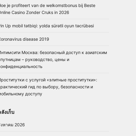
oe je profiteert van de welkomstbonus bij Beste
Online Casino Zonder Cruks in 2026
in Up mobil tətbiqi: yolda sürətli oyun təcrübəsi
Coronavirus disease 2019
Интимсити Москва: безопасный доступ к азиатским
спутницам – руководство, цены и
конфиденциальность
Проститутки с услугой «элитные проститутки»:
практический гид по выбору, безопасности и
мобильному доступу
ลังเก็บ
สิงหาคม 2026