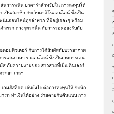
ักเล่นการพนัน บาคาร่าสำหรับใน การลงทุนให้
า เป็นสมาชิก กับเว็บคาสิโนออนไลน์ ซึ่งเป็น
ันออนไลน์ทุกจำพวก ที่มีอยู่เยอะๆ พร้อม
จำพวก ต่างๆพวกนั้น กับการรอคอยงรับกับ
หรือคอมพิวเตอร์ กับการได้สัมผัสกับบรรยากาศ
รเล่นบาคา ร่าออนไลน์ ซึ่งเป็นเกมการเล่น
มผัส กับความงามของ สาวสวยที่เป็น ดินเลอร์
อดระยะ เวลา
ง เกมส์สล็อต เล่นยังไง ต่อการลงทุนให้ กับนัก
สามารถ ทำเงินได้อย่าง ง่ายดายกับต้นแบบ การ
ก