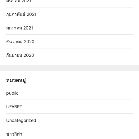
มีนาคม 2021
กุมภาพันธ์ 2021
มกราคม 2021
ธันวาคม 2020
กันยายน 2020
หมวดหมู่
public
UFABET
Uncategorized
ข่าวกีฬา