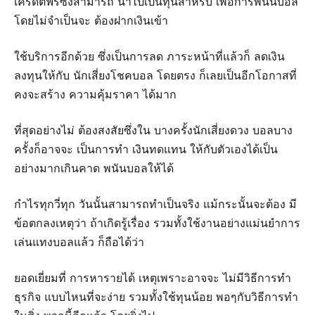
เครดิตฟรีซึ่งสามารถ นำไปเป็นทุนสำหรับ เพื่อการพนันบอล
โดยไม่จำเป็นจะ ต้องฝากเงินเข้า
ใช้บริการอีกด้วย ซึ่งเป็นการลด ภาระหน้าที่แล้วก็ ลดเงิน
ลงทุนให้กับ นักเสี่ยงโชคบอล โดยตรง ก็เลยเป็นอีกโอกาสที่
คงจะสร้าง ความคุ้มราคา ได้มาก
ที่สุดอย่างไม่ ต้องสงสัยซึ่งใน บางครั้งนักเสี่ยงดวง บอลบาง
ครั้งก็อาจจะ เป็นการทำ เงินทดแทน ให้กับตัวเองได้เป็น
อย่างมากเกินคาด พนันบอลให้ได้
กำไรทุกวี่ทุก วันนั้นสามารถทำเป็นจริง แม้กระนั้นจะต้อง มี
ข้อตกลงเหตุว่า ถ้าเกิดรู้เรื่อง รวมทั้งใช้งานอย่างแม่นยำการ
เล่นแทงบอลแล้ว ก็ถือได้ว่า
ยอดเยี่ยมที่ การหารายได้ เหตุเพราะอาจจะ ไม่มีวิธีการทำ
ธุรกิจ แบบไหนที่จะง่าย รวมทั้งใช้ทุนน้อย พอๆกับวิธีการทำ