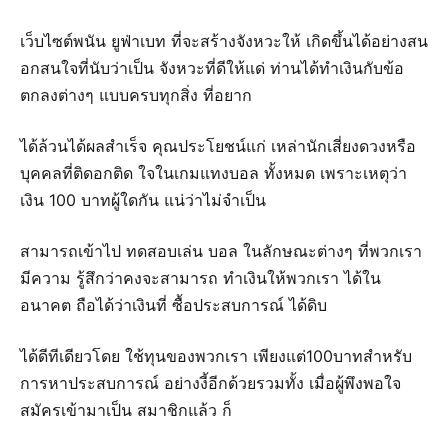
เว็บไซต์พนัน ยูฟ่าเบท ที่จะสร้างจังหวะให้ เกิดขึ้นได้อย่างสน
อกสนใจที่นับว่าเป็น จังหวะที่ดีให้แด่ ท่านได้ทำเงินกับข้อ
ตกลงต่างๆ แบบครบทุกสิ่ง ที่อยาก
ได้ล้วนได้ผลสำเร็จ คุณประโยชน์แก่ เหล่านักเสี่ยงดวงหรือ
บุคคลที่ติดอกติด ใจในเกมแทงบอล ทั้งหมด เพราะเหตุว่า
เงิน 100 บาทผู้ใดกัน แน่ว่าไม่จำเป็น
สามารถเข้าไป ทดสอบเล่น บอล ในลักษณะต่างๆ ที่พวกเรา
มีความ รู้สึกว่าคงจะสามารถ ทำเงินให้พวกเรา ได้ใน
อนาคต ถือได้ว่าเงินที่ ซื้อประสบการณ์ ได้ดิบ
ได้ดีทีเดียวโดย ใช้ทุนของพวกเรา เพียงแต่100บาทสำหรับ
การหาประสบการณ์ อย่างงี้อีกด้วยรวมทั้ง เมื่อผู้พึงพอใจ
สมัครเข้ามาเป็น สมาชิกแล้ว ก็