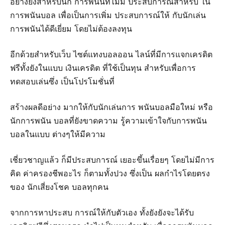
อย่างยิ่งสำหรับนัก การพนันที่ไม่มี ประสบการณ์สำหรับ ใน
การพนันบอล เพื่อเป็นการเพิ่ม ประสบการณ์ให้ กับนักเล่น
การพนันได้ดีเยี่ยม โดยไม่ต้องลงทุน
อีกด้วยสำหรับเว็บ ไซต์แทงบอลออน ไลน์ที่มีการแจกเครดิต
ฟรีทั้งยังในแบบ เงินเครดิต ที่ใช้เป็นทุน สำหรับเพื่อการ
ทดสอบเล่นซึ่ง เป็นโปรโมชั่นที่
สร้างผลดีอย่าง มากให้กับนักเล่นการ พนันบอลมือใหม่ หรือ
นักการพนัน บอลที่ยังขาดความ รู้ความเข้าใจกับการพนัน
บอลในแบบ ต่างๆให้มีความ
เชี่ยวชาญแล้ว ก็มีประสบการณ์ เยอะขึ้นเรื่อยๆ โดยไม่มีการ
คิด ค่าครองชีพอะไร ก็ตามทั้งปวง ซึ่งเป็น ผลกำไรโดยตรง
ของ นักเสี่ยงโชค บอลทุกคน
จากการหาประสบ การณ์ให้กับตัวเอง ทั้งยังยังจะได้รับ