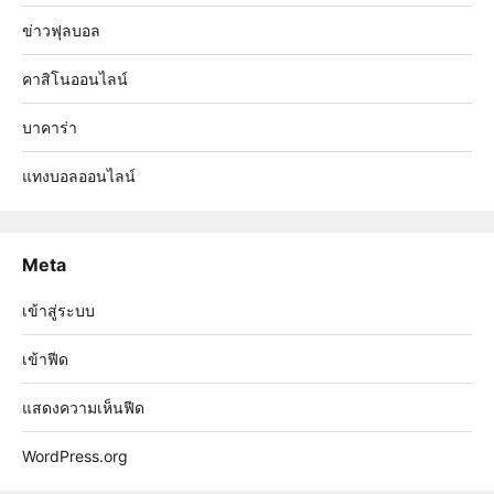
ข่าวฟุลบอล
คาสิโนออนไลน์
บาคาร่า
แทงบอลออนไลน์
Meta
เข้าสู่ระบบ
เข้าฟีด
แสดงความเห็นฟีด
WordPress.org