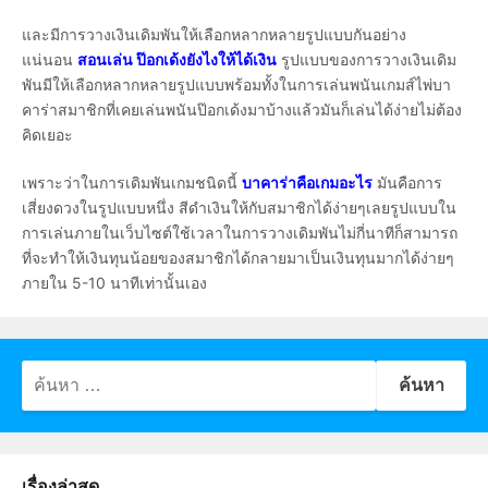
และมีการวางเงินเดิมพันให้เลือกหลากหลายรูปแบบกันอย่าง
แน่นอน
สอนเล่น ป๊อกเด้งยังไงให้ได้เงิน
รูปแบบของการวางเงินเดิม
พันมีให้เลือกหลากหลายรูปแบบพร้อมทั้งในการเล่นพนันเกมส์ไพ่บา
คาร่าสมาชิกที่เคยเล่นพนันป๊อกเด้งมาบ้างแล้วมันก็เล่นได้ง่ายไม่ต้อง
คิดเยอะ
เพราะว่าในการเดิมพันเกมชนิดนี้
บาคาร่าคือเกมอะไร
มันคือการ
เสี่ยงดวงในรูปแบบหนึ่ง สีดำเงินให้กับสมาชิกได้ง่ายๆเลยรูปแบบใน
การเล่นภายในเว็บไซต์ใช้เวลาในการวางเดิมพันไม่กี่นาทีก็สามารถ
ที่จะทำให้เงินทุนน้อยของสมาชิกได้กลายมาเป็นเงินทุนมากได้ง่ายๆ
ภายใน 5-10 นาทีเท่านั้นเอง
ค้นหา
สำหรับ:
เรื่องล่าสุด