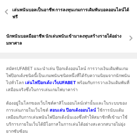
เมนู
เล่นพนันบอลเป็นอาชีพ การลงทุนเกมการเดิมพันบอลออนไลน์ได้
นำทาง
ฟรี
เรื่อง
นักพนันบอลมืออาชีพ นักเล่นพนันเข้ามาลงทุนสร้างรายได้อย่าง
มหาศาล
สมัครUFABET แนะนำเล่น ป๊อกเด้งออนไลน์ การวางเงินเดิมพันเกม
ไพ่ป๊อกเด้งชนิดนี้เป็นเกมพนันชนิดหนึ่งที่ได้รับความนิยมจากนักพนัน
ไปทั่วโลก
เล่นไฟป๊อกเด้ง เว็บUFABET
พร้อมกับการวางเงินเดิมพันที่
เสมือนจริงซึ่งในการเล่นเกมไพ่บาคาร่า
ต้องอยู่ในโลกของเว็บไซต์คาสิโนออนไลน์เท่านั้นและในระบบของ
การเล่นภายในเว็บไซต์
สอนเล่น ป๊อกเด้งออนไลน์
ใช้การนับแต้ม
เหมือนกับการเล่นพนันไพ่ป๊อกเด้งนั่นเองซึ่งทำให้สมาชิกที่เข้ามาใช้
บริการภายในเว็บได้มีโอกาสในการเล่นได้อย่างสะดวกสบายไม่ยุ่ง
ยากซับซ้อน