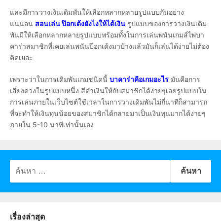
และมีการวางเงินเดิมพันให้เลือกหลากหลายรูปแบบกันอย่าง
แน่นอน
สอนเล่น ป๊อกเด้งยังไงให้ได้เงิน
รูปแบบของการวางเงินเดิม
พันมีให้เลือกหลากหลายรูปแบบพร้อมทั้งในการเล่นพนันเกมส์ไพ่บา
คาร่าสมาชิกที่เคยเล่นพนันป๊อกเด้งมาบ้างแล้วมันก็เล่นได้ง่ายไม่ต้อง
คิดเยอะ
เพราะว่าในการเดิมพันเกมชนิดนี้
บาคาร่าคือเกมอะไร
มันคือการ
เสี่ยงดวงในรูปแบบหนึ่ง สีดำเงินให้กับสมาชิกได้ง่ายๆเลยรูปแบบใน
การเล่นภายในเว็บไซต์ใช้เวลาในการวางเดิมพันไม่กี่นาทีก็สามารถ
ที่จะทำให้เงินทุนน้อยของสมาชิกได้กลายมาเป็นเงินทุนมากได้ง่ายๆ
ภายใน 5-10 นาทีเท่านั้นเอง
ค้นหา
สำหรับ:
เรื่องล่าสุด