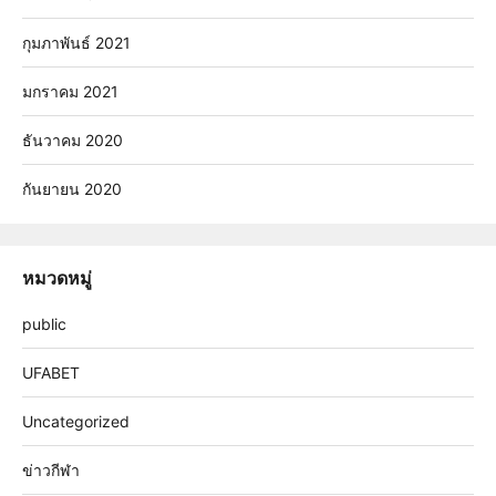
กุมภาพันธ์ 2021
มกราคม 2021
ธันวาคม 2020
กันยายน 2020
หมวดหมู่
public
UFABET
Uncategorized
ข่าวกีฬา