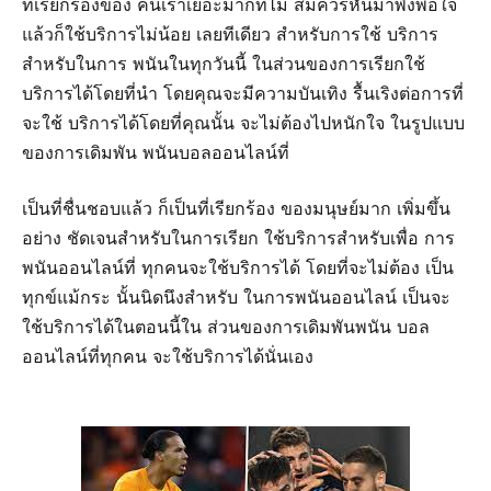
ที่เรียกร้องของ คนเราเยอะมากที่ไม่ สมควรหันมาพึงพอใจ
แล้วก็ใช้บริการไม่น้อย เลยทีเดียว สำหรับการใช้ บริการ
สำหรับในการ พนันในทุกวันนี้ ในส่วนของการเรียกใช้
บริการได้โดยที่นำ โดยคุณจะมีความบันเทิง รื้นเริงต่อการที่
จะใช้ บริการได้โดยที่คุณนั้น จะไม่ต้องไปหนักใจ ในรูปแบบ
ของการเดิมพัน พนันบอลออนไลน์ที่
เป็นที่ชื่นชอบแล้ว ก็เป็นที่เรียกร้อง ของมนุษย์มาก เพิ่มขึ้น
อย่าง ชัดเจนสำหรับในการเรียก ใช้บริการสำหรับเพื่อ การ
พนันออนไลน์ที่ ทุกคนจะใช้บริการได้ โดยที่จะไม่ต้อง เป็น
ทุกข์แม้กระ นั้นนิดนึงสำหรับ ในการพนันออนไลน์ เป็นจะ
ใช้บริการได้ในตอนนี้ใน ส่วนของการเดิมพันพนัน บอล
ออนไลน์ที่ทุกคน จะใช้บริการได้นั่นเอง