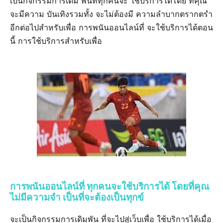
เป็นกิจกรรมการเดิม พันที่ทุกคนจะ ใช้บริการได้โดย ที่คุณ
จะมีความ บันเทิงรวมทั้ง จะไม่ต้องมี ความลำบากตรากตรำ
อีกต่อไปสำหรับเพื่อ การพนันออนไลน์ที่ จะใช้บริการได้ตอน
นี้ การใช้บริการสำหรับเพื่อ
การพนันออนไลน์ที่ ทุกคนจะใช้บริการได้ โดยที่คุณ
ไม่มีความจำ เป็นที่จะต้องเป็นทุกข์
จะเป็นกิจกรรมการเดิมพัน ที่จะไปสู่เว็บเพื่อ ใช้บริการได้เมื่อ