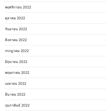
พฤศจิกายน 2022
ตุลาคม 2022
กันยายน 2022
สิงหาคม 2022
กรกฎาคม 2022
มิถุนายน 2022
พฤษภาคม 2022
เมษายน 2022
มีนาคม 2022
กุมภาพันธ์ 2022