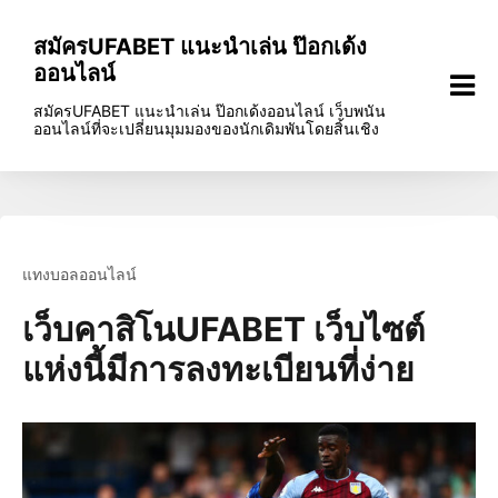
Skip
to
สมัครUFABET แนะนำเล่น ป๊อกเด้ง
content
ออนไลน์
สมัครUFABET แนะนำเล่น ป๊อกเด้งออนไลน์ เว็บพนัน
ออนไลน์ที่จะเปลี่ยนมุมมองของนักเดิมพันโดยสิ้นเชิง
แทงบอลออนไลน์
เว็บคาสิโนUFABET เว็บไซต์
แห่งนี้มีการลงทะเบียนที่ง่าย