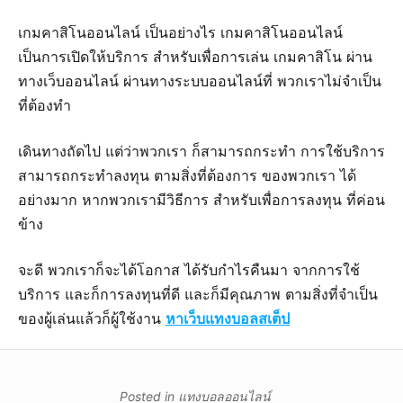
เกมคาสิโนออนไลน์ เป็นอย่างไร เกมคาสิโนออนไลน์
เป็นการเปิดให้บริการ สำหรับเพื่อการเล่น เกมคาสิโน ผ่าน
ทางเว็บออนไลน์ ผ่านทางระบบออนไลน์ที่ พวกเราไม่จำเป็น
ที่ต้องทำ
เดินทางถัดไป แต่ว่าพวกเรา ก็สามารถกระทำ การใช้บริการ
สามารถกระทำลงทุน ตามสิ่งที่ต้องการ ของพวกเรา ได้
อย่างมาก หากพวกเรามีวิธีการ สำหรับเพื่อการลงทุน ที่ค่อน
ข้าง
จะดี พวกเราก็จะได้โอกาส ได้รับกำไรคืนมา จากการใช้
บริการ และก็การลงทุนที่ดี และก็มีคุณภาพ ตามสิ่งที่จำเป็น
ของผู้เล่นแล้วก็ผู้ใช้งาน
หาเว็บแทงบอลสเต็ป
Posted in
แทงบอลออนไลน์