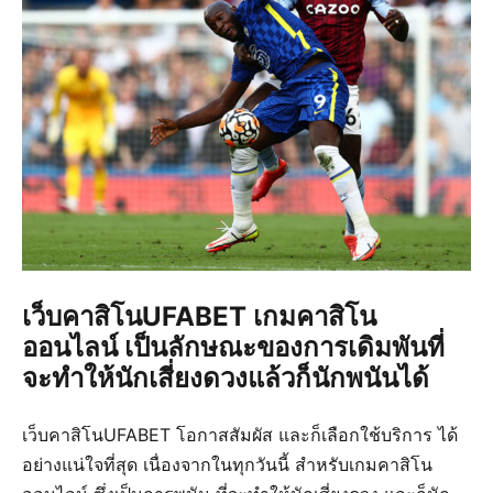
เว็บคาสิโนUFABET เกมคาสิโน
ออนไลน์ เป็นลักษณะของการเดิมพันที่
จะทำให้นักเสี่ยงดวงแล้วก็นักพนันได้
เว็บคาสิโนUFABET
โอกาสสัมผัส และก็เลือกใช้บริการ ได้
อย่างแน่ใจที่สุด เนื่องจากในทุกวันนี้ สำหรับเกมคาสิโน