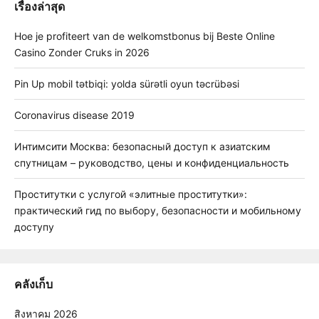
เรื่องล่าสุด
Hoe je profiteert van de welkomstbonus bij Beste Online
Casino Zonder Cruks in 2026
Pin Up mobil tətbiqi: yolda sürətli oyun təcrübəsi
Coronavirus disease 2019
Интимсити Москва: безопасный доступ к азиатским
спутницам – руководство, цены и конфиденциальность
Проститутки с услугой «элитные проститутки»:
практический гид по выбору, безопасности и мобильному
доступу
คลังเก็บ
สิงหาคม 2026