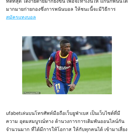
ที่ดีที่สุด ได้ง่ายดายมากยิ่งขึ้น เพื่อจะทำเงินให้ แก่นักพนันได้
มากมายก่ายกองซึ่งการพนันบอล ให้ชนะนี้จะมีวิธีการ
สมัครแทงบอล
ufabetเล่นบนโทรศัพท์มือถือเว็บยูฟ่าเบส เป็นเว็บไซต์ที่มี
ความ อุดมสมบูรณ์ทาง ด้านวงการการเดิมพันออนไลน์กัน
จำนวนมาก ที่ได้มีการให้โอกาส ให้กับทุกคนได้ เข้ามาเสี่ยง