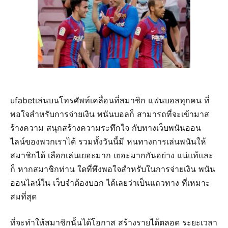
ufabetเล่นบนโทรศัพท์เคลื่อนที่สมาชิก แฟนบอลทุกคน ที่
พอใจสำหรับการจ่ายเงิน พนันบอลก็ สามารถที่จะเข้ามาส
ร้างความ สนุกสร้างความระทึกใจ กับทางเว็บพนันออน
ไลน์ของพวกเราได้ รวมทั้งวันนี้มี หนทางการเล่นพนันให้
สมาชิกได้ เลือกเล่นเยอะมาก เยอะมากกันอย่าง แน่แท้และ
ก็ หากสมาชิกท่าน ใดที่พึงพอใจสำหรับในการจ่ายเงิน พนัน
ออนไลน์ใน เว็บจำต้องบอก ได้เลยว่าเป็นแถวทาง ที่เหมาะ
สมที่สุด
ที่จะทำให้สมาชิกนั้นได้โอกาส สร้างรายได้ตลอด ระยะเวลา