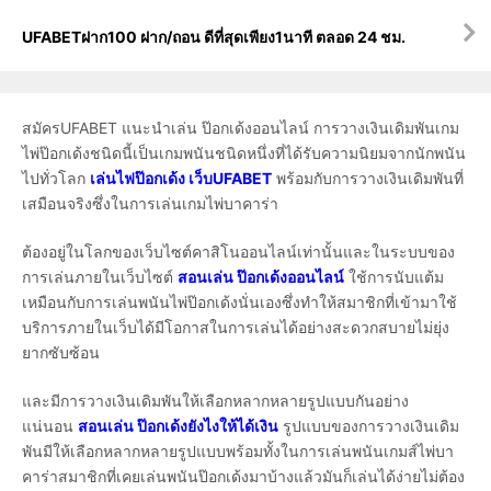
เรื่อง
UFABETฝาก100 ฝาก/ถอน ดีที่สุดเพียง1นาที ตลอด 24 ชม.
สมัครUFABET แนะนำเล่น ป๊อกเด้งออนไลน์ การวางเงินเดิมพันเกม
ไพ่ป๊อกเด้งชนิดนี้เป็นเกมพนันชนิดหนึ่งที่ได้รับความนิยมจากนักพนัน
ไปทั่วโลก
เล่นไฟป๊อกเด้ง เว็บUFABET
พร้อมกับการวางเงินเดิมพันที่
เสมือนจริงซึ่งในการเล่นเกมไพ่บาคาร่า
ต้องอยู่ในโลกของเว็บไซต์คาสิโนออนไลน์เท่านั้นและในระบบของ
การเล่นภายในเว็บไซต์
สอนเล่น ป๊อกเด้งออนไลน์
ใช้การนับแต้ม
เหมือนกับการเล่นพนันไพ่ป๊อกเด้งนั่นเองซึ่งทำให้สมาชิกที่เข้ามาใช้
บริการภายในเว็บได้มีโอกาสในการเล่นได้อย่างสะดวกสบายไม่ยุ่ง
ยากซับซ้อน
และมีการวางเงินเดิมพันให้เลือกหลากหลายรูปแบบกันอย่าง
แน่นอน
สอนเล่น ป๊อกเด้งยังไงให้ได้เงิน
รูปแบบของการวางเงินเดิม
พันมีให้เลือกหลากหลายรูปแบบพร้อมทั้งในการเล่นพนันเกมส์ไพ่บา
คาร่าสมาชิกที่เคยเล่นพนันป๊อกเด้งมาบ้างแล้วมันก็เล่นได้ง่ายไม่ต้อง