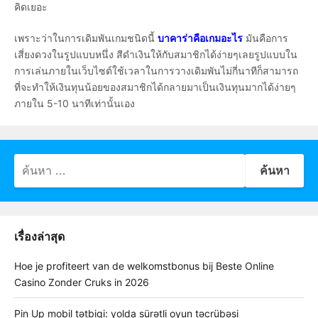
คิดเยอะ
เพราะว่าในการเดิมพันเกมชนิดนี้
บาคาร่าคือเกมอะไร
มันคือการ
เสี่ยงดวงในรูปแบบหนึ่ง สีดำเงินให้กับสมาชิกได้ง่ายๆเลยรูปแบบใน
การเล่นภายในเว็บไซต์ใช้เวลาในการวางเดิมพันไม่กี่นาทีก็สามารถ
ที่จะทำให้เงินทุนน้อยของสมาชิกได้กลายมาเป็นเงินทุนมากได้ง่ายๆ
ภายใน 5-10 นาทีเท่านั้นเอง
ค้นหา
สำหรับ:
เรื่องล่าสุด
Hoe je profiteert van de welkomstbonus bij Beste Online
Casino Zonder Cruks in 2026
Pin Up mobil tətbiqi: yolda sürətli oyun təcrübəsi