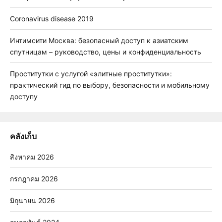
Coronavirus disease 2019
Интимсити Москва: безопасный доступ к азиатским
спутницам – руководство, цены и конфиденциальность
Проститутки с услугой «элитные проститутки»:
практический гид по выбору, безопасности и мобильному
доступу
คลังเก็บ
สิงหาคม 2026
กรกฎาคม 2026
มิถุนายน 2026