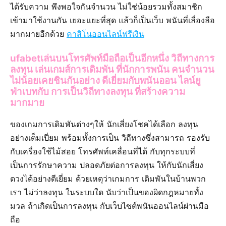
ได้รับความ พึงพอใจกันจำนวน ไม่ใช่น้อยรวมทั้งสมาชิก
เข้ามาใช้งานกัน เยอะแยะที่สุด แล้วก็เป็นเว็บ พนันที่เลื่องลือ
มากมายอีกด้วย
คาสิโนออนไลน์ฟรีเงิน
ufabetเล่นบนโทรศัพท์มือถือเป็นอีกหนึ่ง วิถีทางการ
ลงทุน เล่นเกมส์การเดิมพัน ที่นักการพนัน คนจำนวน
ไม่น้อยเคยชินกันอย่าง ดีเยี่ยมกับพนันออน ไลน์ยู
ฟ่าเบทกับ การเป็นวิถีทางลงทุน ที่สร้างความ
มากมาย
ของเกมการเดิมพันต่างๆให้ นักเสี่ยงโชคได้เลือก ลงทุน
อย่างเต็มเปี่ยม พร้อมทั้งการเป็น วิถีทางซึ่งสามารถ รองรับ
กับเครื่องใช้ไม้สอย โทรศัพท์เคลื่อนที่ได้ กับทุกระบบที่
เป็นการรักษาความ ปลอดภัยต่อการลงทุน ให้กับนักเสี่ยง
ดวงได้อย่างดีเยี่ยม ด้วยเหตุว่าเกมการ เดิมพันในบ้านพวก
เรา ไม่ว่าลงทุน ในระบบใด นับว่าเป็นของผิดกฎหมายทั้ง
มวล ถ้าเกิดเป็นการลงทุน กับเว็บไซต์พนันออนไลน์ผ่านมือ
ถือ