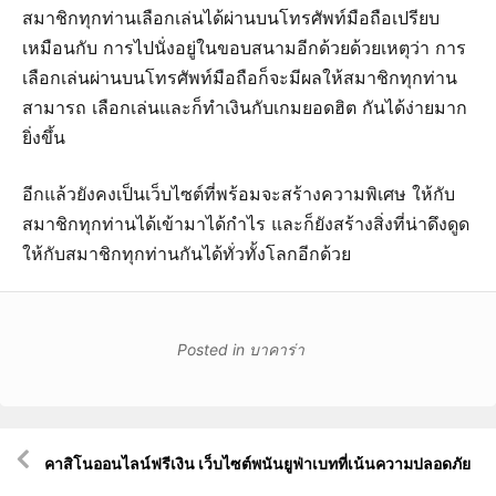
สมาชิกทุกท่านเลือกเล่นได้ผ่านบนโทรศัพท์มือถือเปรียบ
เหมือนกับ การไปนั่งอยู่ในขอบสนามอีกด้วยด้วยเหตุว่า การ
เลือกเล่นผ่านบนโทรศัพท์มือถือก็จะมีผลให้สมาชิกทุกท่าน
สามารถ เลือกเล่นและก็ทำเงินกับเกมยอดฮิต กันได้ง่ายมาก
ยิ่งขึ้น
อีกแล้วยังคงเป็นเว็บไซต์ที่พร้อมจะสร้างความพิเศษ ให้กับ
สมาชิกทุกท่านได้เข้ามาได้กำไร และก็ยังสร้างสิ่งที่น่าดึงดูด
ให้กับสมาชิกทุกท่านกันได้ทั่วทั้งโลกอีกด้วย
Posted in
บาคาร่า
เมนู
คาสิโนออนไลน์ฟรีเงิน เว็บไซต์พนันยูฟ่าเบทที่เน้นความปลอดภัย
นำทาง