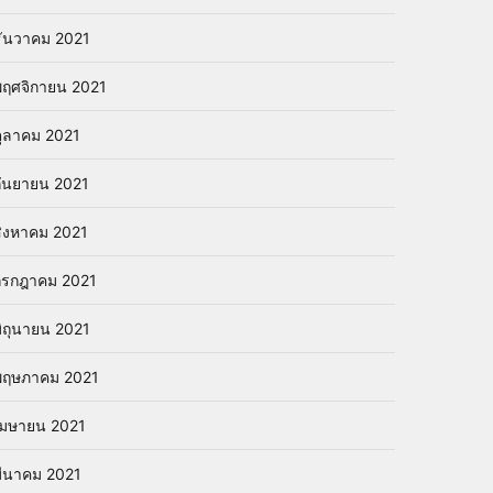
ธันวาคม 2021
พฤศจิกายน 2021
ตุลาคม 2021
กันยายน 2021
สิงหาคม 2021
กรกฎาคม 2021
ิถุนายน 2021
พฤษภาคม 2021
เมษายน 2021
มีนาคม 2021