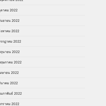
ตุลาคม 2022
กันยายน 2022
สิงหาคม 2022
กรกฎาคม 2022
มิถุนายน 2022
พฤษภาคม 2022
เมษายน 2022
มีนาคม 2022
ุมภาพันธ์ 2022
มกราคม 2022