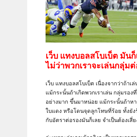
เว็บ แทงบอลสโบเบ็ต มันก็เล
ไม่ว่าพวกเราจะเล่นกลุ่มต่
เว็บ แทงบอลสโบเบ็ต เนื่องจากว่าถ้าเล่
แม้กระนั้นถ้าเกิดพวกเราเล่น กลุ่มรอง
อย่างมาก ขึ้นมาหน่อย แม้กระนั้นถ้าหาก
ใบแดง หรือโดนจุดลูกโทษที่ร้อย ทั้งยัง
กับอัตราต่อรองมันก็เลย จำเป็นต้องเสี่ยง