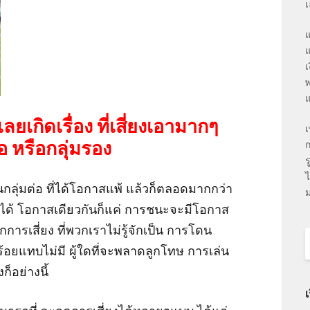
เ
แ
เ
พ
แ
ยเกิดเรื่อง ที่เสี่ยงเอามากๆ
เ
อ หรือกลุ่มรอง
ก
ไ
นกลุ่มต่อ ที่ได้โอกาสแพ้ แล้วก็ตลอดมากกว่า
ม
ที่ได้ โอกาสเดียวกันก็แค่ การชนะจะมีโอกาส
การเสี่ยง ที่พวกเราไม่รู้จักเป็น การโดน
ค
ร้อยแทบไม่มี ผู้ใดที่จะพลาดลูกโทษ การเล่น
ส
ก็อย่างนี้
เ