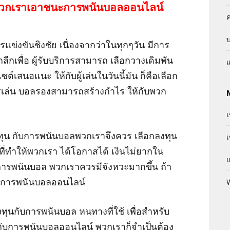
้พวกเราเอาชนะการพนันบอลออนไลน์
แข่งขันชิงชัย เนื่องจากว่าในทุกๆวัน มีการ
กลีกเพื่อ ผู้รับบริการสามารถ เลือกวางเดิมพัน
ไซต์เสนอแนะ ให้กับผู้เล่นในวันนี้มัน ก็คือเลือก
เล่น บอลรองสามารถสร้างกำไร ให้กับพวก
เ
ทุน กับการพนันบอลพวกเราจึงควร เลือกลงทุน
เ
น ที่ทำให้พวกเรา ได้โอกาสได้ เงินไม่ยากใน
การพนันบอล พวกเราควรมีจังหวะมากขึ้น ถ้า
พื่อการพนันบอลออนไลน์
งทุนกับการพนันบอล หนทางที่ใช้ เพื่อสำหรับ
นกับการพนันบอลออนไลน์ พวกเราก็จำเป็นต้อง