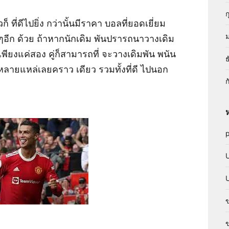
ก
ที่ดีไปยิ่ง กว่านั้นมีราคา บอลที่ยอดเยี่ยม
่นๆอีก ด้วย ถ้าหากนักเดิม พันปรารถนาวางเดิม
ียงแค่สอง คู่ก็สามารถที่ จะวางเดิมพัน พนัน
ลายแหล่เลยคราว เดียว รวมทั้งที่ดี ไปนอก
p
ข