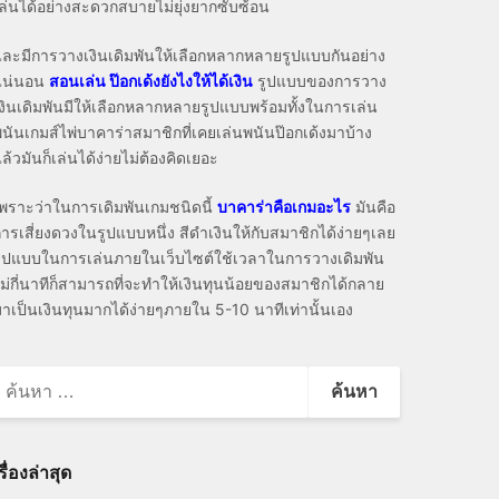
ล่นได้อย่างสะดวกสบายไม่ยุ่งยากซับซ้อน
ละมีการวางเงินเดิมพันให้เลือกหลากหลายรูปแบบกันอย่าง
แน่นอน
สอนเล่น ป๊อกเด้งยังไงให้ได้เงิน
รูปแบบของการวาง
งินเดิมพันมีให้เลือกหลากหลายรูปแบบพร้อมทั้งในการเล่น
นันเกมส์ไพ่บาคาร่าสมาชิกที่เคยเล่นพนันป๊อกเด้งมาบ้าง
ล้วมันก็เล่นได้ง่ายไม่ต้องคิดเยอะ
พราะว่าในการเดิมพันเกมชนิดนี้
บาคาร่าคือเกมอะไร
มันคือ
ารเสี่ยงดวงในรูปแบบหนึ่ง สีดำเงินให้กับสมาชิกได้ง่ายๆเลย
รูปแบบในการเล่นภายในเว็บไซต์ใช้เวลาในการวางเดิมพัน
ม่กี่นาทีก็สามารถที่จะทำให้เงินทุนน้อยของสมาชิกได้กลาย
าเป็นเงินทุนมากได้ง่ายๆภายใน 5-10 นาทีเท่านั้นเอง
้นหา
ำหรับ:
รื่องล่าสุด