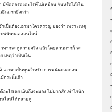
มีข้อต่อรองอะไรที่ไม่เหมือน กันหรือได้เงิน
อื่นมากยิ่งกว่า
็จำเป็นต้องเอามาใคร่ครวญ มองว่า เพราะเหตุ
ว็บพนันบอลออนไลน์
่าถ้าหากจะดูความจริง แล้วโดยส่วนมากก็ จะ
 เหตุว่าเป็นเงิน
ได้ เอามาเป็นทุนสำหรับ การพนันบอลก่อน
ม
แม้กระนั้นถ้า
ได้อะไรเลย เงินถึงจะมอง ไม่มากสักเท่าไรนัก
นไลน์ได้หลายคู่