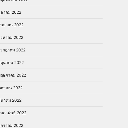
ตุลาคม 2022
กันยายน 2022
สิงหาคม 2022
กรกฎาคม 2022
มิถุนายน 2022
พฤษภาคม 2022
เมษายน 2022
มีนาคม 2022
ุมภาพันธ์ 2022
มกราคม 2022