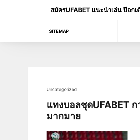
Skip
สมัครUFABET แนะนำเล่น ป๊อกเด
to
content
SITEMAP
Uncategorized
แทงบอลชุดUFABET การ
มากมาย