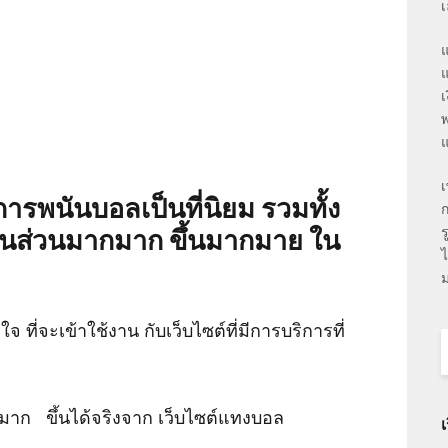
เ
แ
เ
พ
แ
เ
รพนันบอลเป็นที่นิยม รวมทั้ง
ก
คนส่วนมากมาก ขึ้นมากมาย ใน
ไ
ม
ที่จะเข้าใช้งาน กับเว็บไซต์ที่มีการบริการที่
ค
ส
นมาก ขึ้นได้จริงจาก เว็บไซต์แทงบอล
เ