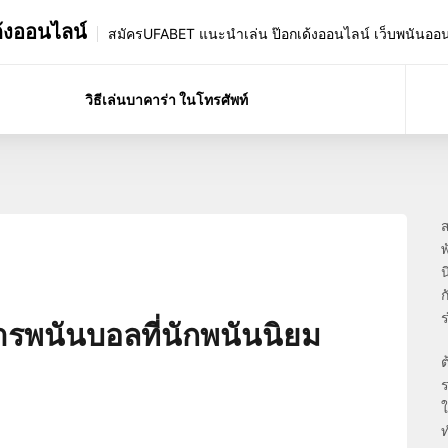
้งออนไลน์
สมัครUFABET แนะนำเล่น ป๊อกเด้งออนไลน์ เว็บพนันออนไล
วิธีเล่นบาคาร่า ในโทรศัพท์
พ
ก
ร
พนันบอลที่นักพนันนิยม
ต
ใ
ท