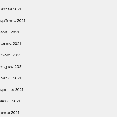
ธันวาคม 2021
พฤศจิกายน 2021
ตุลาคม 2021
กันยายน 2021
สิงหาคม 2021
กรกฎาคม 2021
ิถุนายน 2021
พฤษภาคม 2021
เมษายน 2021
มีนาคม 2021