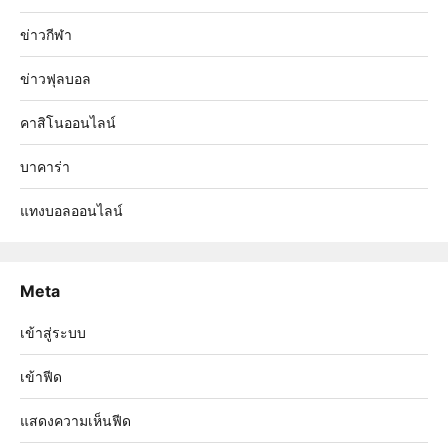
ข่าวกีฬา
ข่าวฟุลบอล
คาสิโนออนไลน์
บาคาร่า
แทงบอลออนไลน์
Meta
เข้าสู่ระบบ
เข้าฟีด
แสดงความเห็นฟีด