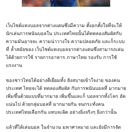
เว็บไซต์แทงบอลจากต่างแดนซึ่งมีความ ตั้งอกตั้งใจที่จะให้
นักเล่นการพนันบอลใน ประเทศไทยนั้นได้ทดลองสัมผัสกับ
ความมันอาจจะ ความน่าวางใจ ความปลอดภัย และก็ระบบ
ที่ ล้ำสมัยของ เว็บไซต์แทงบอลจากต่างแดนซึ่งสามารถเล่น
ได้ด้วยการใช้ รายการอาหาร ภาษาไทย รองรับ การใช้
แรงงาน
ของชาวไทยได้อย่างดีเยี่ยมทั้ง ยังสบายเข้าใจง่าย ของคน
ประเทศ ไทยจะได้ ทดลองสัมผัส กับการพนันบอลที่ มากมาย
เพิ่มขึ้นด้วยแบบที่มากมาย เพิ่มขึ้นและก็ บอลจากทั้งโลก อัด
แน่นไป ด้วยกลุ่มบอลที่ มากมายกัน จนกระทั่งคน
ประเทศไทยเลือกกัน แทบจะผิด อย่างยิ่งจริงๆ ยิ่งกว่านั้น
แล้วที่ได้เล่นบอล ในจำนวน มหาศาลมาย และยังมีการจัด