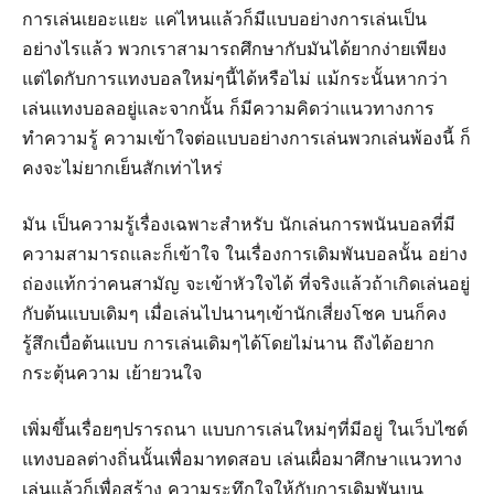
การเล่นเยอะแยะ แค่ไหนแล้วก็มีแบบอย่างการเล่นเป็น
อย่างไรแล้ว พวกเราสามารถศึกษากับมันได้ยากง่ายเพียง
แต่ไดกับการแทงบอลใหม่ๆนี้ได้หรือไม่ แม้กระนั้นหากว่า
เล่นแทงบอลอยู่และจากนั้น ก็มีความคิดว่าแนวทางการ
ทำความรู้ ความเข้าใจต่อแบบอย่างการเล่นพวกเล่นพ้องนี้ ก็
คงจะไม่ยากเย็นสักเท่าไหร่
มัน เป็นความรู้เรื่องเฉพาะสำหรับ นักเล่นการพนันบอลที่มี
ความสามารถและก็เข้าใจ ในเรื่องการเดิมพันบอลนั้น อย่าง
ถ่องแท้กว่าคนสามัญ จะเข้าหัวใจได้ ที่จริงแล้วถ้าเกิดเล่นอยู่
กับต้นแบบเดิมๆ เมื่อเล่นไปนานๆเข้านักเสี่ยงโชค บนก็คง
รู้สึกเบื่อต้นแบบ การเล่นเดิมๆได้โดยไม่นาน ถึงได้อยาก
กระตุ้นความ เย้ายวนใจ
เพิ่มขึ้นเรื่อยๆปรารถนา แบบการเล่นใหม่ๆที่มีอยู่ ในเว็บไซต์
แทงบอลต่างถิ่นนั้นเพื่อมาทดสอบ เล่นเผื่อมาศึกษาแนวทาง
เล่นแล้วก็เพื่อสร้าง ความระทึกใจให้กับการเดิมพันบน