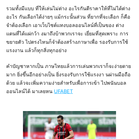
รวมทั้งมีแบบ ที่ให้เล่นไม่ต่าง อะไรกันตีราคาให้ที่ไม่ได้ต่าง
อะไร กันเลือกได้ง่ายๆ แม้กระนั้นส่วน ที่ยากที่จะเลือก ก็คือ
จำต้องเลือก เอาเว็บไซต์แทงบอลออนไลน์ที่เป็นของ ต่าง
แดนที่ได้แผ่กว้า งมาถึงบ้าพวกเราจะ เยี่ยมที่สุดเพราะ การ
ขยายตัว ไปตรงไหนก็จำต้องสร้างภาษาเพื่อ รองรับการใช้
แรงงาน แล้วก็ทุกสิ่งทุกอย่าง
คำบัญชาหากเป็น ภาษไทยแล้วการเล่นพวกเราก็จะง่ายดาย
มาก ยิ่งขึ้นอีกอย่างเป็น ยิ่งรองรับการใช้แรงงา นผ่านมือถือ
ด้วย แล้วจะเพิ่มความง่ายสำหรับเพื่อการเข้า ไปพนันบอล
ออนไลน์ได้ มาเลยหน
UFABET