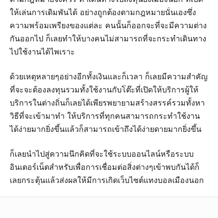
ให้เล่นการเดิมพันได้ อย่างถูกต้องตามกฎหมายนั่นเองซึ่ง
ความพร้อมเพรียงของแต่ละ คนนั้นก็ออกจะที่จะมีความต่าง
กันออกไป ก็เลยทำให้บางคนไม่สามารถที่จะกระทำเดินทาง
ไปใช้งานได้ไพเราะ
ด้วยเหตุหลายๆอย่างอีกทั้งเงินและก็เวลา ก็เลยมีความสำคัญ
ที่จะจะต้องลงทุนรวมทั้งใช้งานกับโต๊ะที่เปิดให้บริการผู้ให้
บริการในต่างถิ่นก็เลยได้เพียรพยายามสร้างสรรค์รวมทั้งหา
วิธีที่จะเข้ามาทำ ให้บริการที่ทุกคนสามารถกระทำใช้งาน
ได้ง่ายมากยิ่งขึ้นแล้วก็สามารถเข้าถึงได้ง่ายดายมากยิ่งขึ้น
ก็เลยนำไปสู่ความนึกคิดที่จะใช้ระบบออนไลน์หรือระบบ
อินเตอร์เน็ตสำหรับเพื่อการเชื่อมต่อสิ่งต่างๆเข้าพบกันได้ก็
เลยกระตุ้นแล้วส่งผลให้มีการเกิดเว็บไซต์แทงบอลเมืองนอก