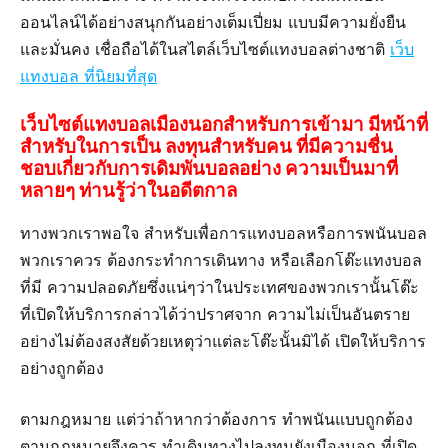
ออนไลน์ได้อย่างสนุกกันอย่างเต็มเปี่ยม แบบมีความยั่งยืน
และมั่นคง เชื่อถือได้ในสไตล์เว็บไซต์แทงบอลต่างชาติ
เว็บ
แทงบอล ที่นิยมที่สุด
เว็บไซต์แทงบอลเมืองนอกสำหรับการเข้ามา มีหน้าที่
สำหรับในการเป็น ลงทุนสำหรับคน ที่มีความชื่น
ชอบเกี่ยวกับการเดิมพันบอลอย่าง ความเป็นมาที่
หลายๆ ท่านรู้ว่าในอดีตกาล
ทางพวกเราพอใจ สำหรับเพื่อการแทงบอลหรือการพนันบอล
พวกเราควร ต้องกระทำการเดินทาง หรือเลือกโต๊ะแทงบอล
ที่มี ความปลอดภัยซึ่งแน่ๆว่าในประเทศของพวกเรานั้นโต๊ะ
ที่เปิดให้บริการกล่าวได้ว่าปราศจาก ความไม่เป็นอันตราย
อย่างไม่ต้องสงสัยด้วยเหตุว่าแต่ละโต๊ะนั้นมิได้ เปิดให้บริการ
อย่างถูกต้อง
ตามกฎหมาย แต่ว่าถ้าหากว่าต้องการ ทำพนันแบบถูกต้อง
ตามกฎหมายจึงควร ทำเดินทางไปลงทุนยังเมืองนอก ที่เปิด