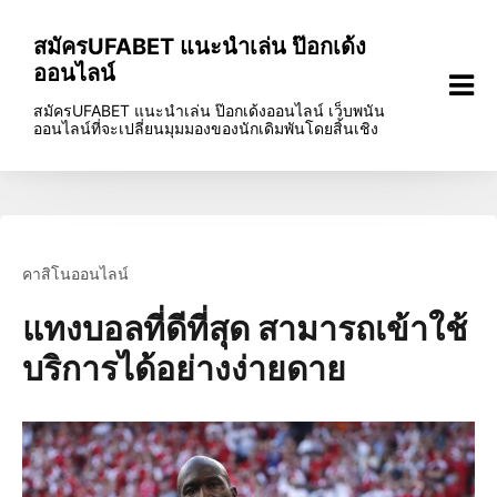
Skip
to
สมัครUFABET แนะนำเล่น ป๊อกเด้ง
content
ออนไลน์
สมัครUFABET แนะนำเล่น ป๊อกเด้งออนไลน์ เว็บพนัน
ออนไลน์ที่จะเปลี่ยนมุมมองของนักเดิมพันโดยสิ้นเชิง
คาสิโนออนไลน์
แทงบอลที่ดีที่สุด สามารถเข้าใช้
บริการได้อย่างง่ายดาย