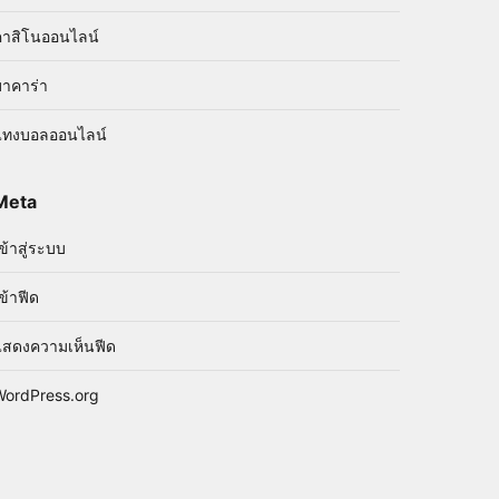
คาสิโนออนไลน์
บาคาร่า
แทงบอลออนไลน์
Meta
ข้าสู่ระบบ
ข้าฟีด
แสดงความเห็นฟีด
WordPress.org