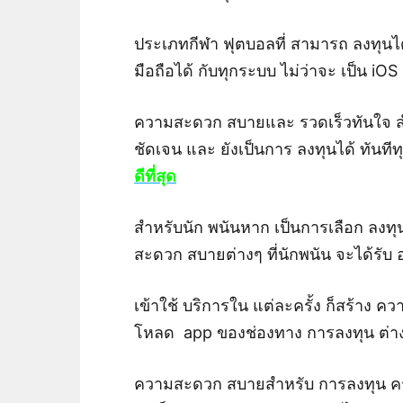
ประเภทกีฬา ฟุตบอลที่ สามารถ ลงทุนได้ 
มือถือได้ กับทุกระบบ ไม่ว่าจะ เป็น iOS
ความสะดวก สบายและ รวดเร็วทันใจ สำห
ชัดเจน และ ยังเป็นการ ลงทุนได้ ทันทีทุ
ดีที่สุด
สำหรับนัก พนันหาก เป็นการเลือก ล
สะดวก สบายต่างๆ ที่นักพนัน จะได้รับ 
เข้าใช้ บริการใน แต่ละครั้ง ก็สร้าง 
โหลด app ของช่องทาง การลงทุน ต่างๆ
ความสะดวก สบายสำหรับ การลงทุน ครั้ง