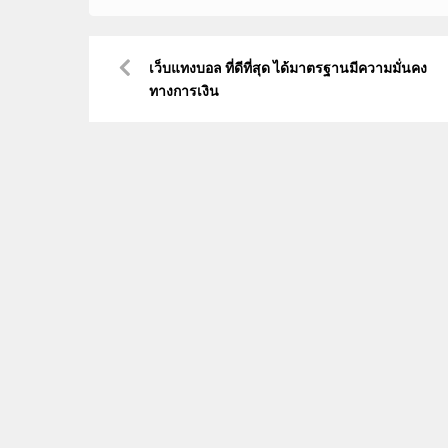
เมนู
เว็บแทงบอล ที่ดีที่สุด ได้มาตรฐานมีความมั่นคง
นำทาง
ทางการเงิน
เรื่อง