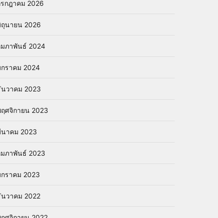
กรกฎาคม 2026
มิถุนายน 2026
ุมภาพันธ์ 2024
มกราคม 2024
ธันวาคม 2023
พฤศจิกายน 2023
มีนาคม 2023
ุมภาพันธ์ 2023
มกราคม 2023
ธันวาคม 2022
พฤศจิกายน 2022