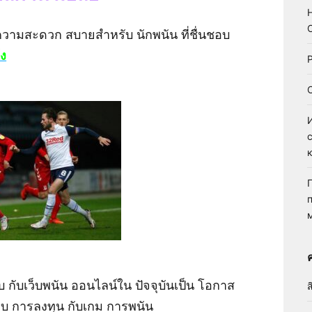
H
ความสะดวก สบายสำหรับ นักพนัน ที่ชื่นชอบ
้ง
P
ค
บ กับเว็บพนัน ออนไลน์ใน ปัจจุบัน
เป็น โอกาส
่นชอบ การลงทุน กับเกม การพนัน