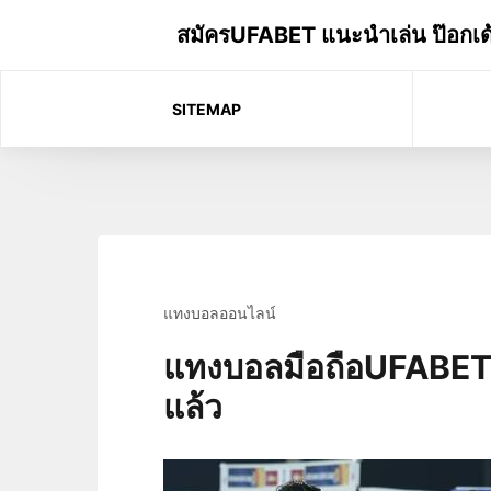
Skip
สมัครUFABET แนะนำเล่น ป๊อกเด
to
content
SITEMAP
แทงบอลออนไลน์
แทงบอลมือถือUFABET เป็น
แล้ว