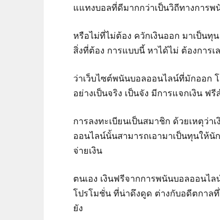
แแทงบอลที่ดีมากกว่าเป็นวิถีทางการพนั
หรือไม่ที่ไม่ต้อง ควักเงินออก มาเป็น
สิ่งที่ต้อง การแบบนี้ หาได้ไม่ ต้องก
ว่าเว็บไซต์พนันบอลออนไลน์ที่มักออก
อย่างเป็นจริง เป็นจัง มีการแจกเงิน 
การลงทะเบียนเป็นสมาชิก ด้วยเหตุว่าเง
ออนไลน์นั้นสามารถเอามาเป็นทุนให้นั
จ่ายเงิน
ตนเอง เงินฟรีจากการพนันบอลออนไลน์ท
โปรโมชั่น ที่น่าดึงดูด ต่างกับอดีตกาลท
ยัง