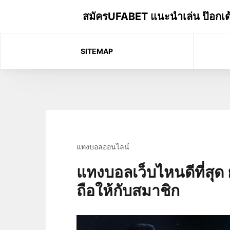
Skip
สมัครUFABET แนะนำเล่น ป๊อกเด
to
content
SITEMAP
แทงบอลออนไลน์
แทงบอลเว็บไหนดีที่สุด 
ถือให้กับสมาชิก