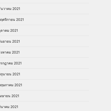
ธันวาคม 2021
พฤศจิกายน 2021
ตุลาคม 2021
กันยายน 2021
สิงหาคม 2021
กรกฎาคม 2021
ิถุนายน 2021
พฤษภาคม 2021
เมษายน 2021
มีนาคม 2021