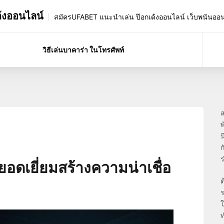
้งออนไลน์
สมัครUFABET แนะนำเล่น ป๊อกเด้งออนไลน์ เว็บพนันออนไล
วิธีเล่นบาคาร่า ในโทรศัพท์
พ
ก
ร
ยอดเยี่ยมสร้างความน่าเชื่อ
ต
ใ
ท