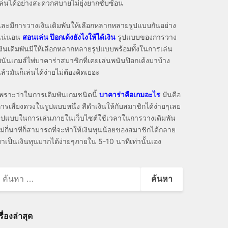
ล่นได้อย่างสะดวกสบายไม่ยุ่งยากซับซ้อน
ละมีการวางเงินเดิมพันให้เลือกหลากหลายรูปแบบกันอย่าง
แน่นอน
สอนเล่น ป๊อกเด้งยังไงให้ได้เงิน
รูปแบบของการวาง
งินเดิมพันมีให้เลือกหลากหลายรูปแบบพร้อมทั้งในการเล่น
นันเกมส์ไพ่บาคาร่าสมาชิกที่เคยเล่นพนันป๊อกเด้งมาบ้าง
ล้วมันก็เล่นได้ง่ายไม่ต้องคิดเยอะ
พราะว่าในการเดิมพันเกมชนิดนี้
บาคาร่าคือเกมอะไร
มันคือ
ารเสี่ยงดวงในรูปแบบหนึ่ง สีดำเงินให้กับสมาชิกได้ง่ายๆเลย
รูปแบบในการเล่นภายในเว็บไซต์ใช้เวลาในการวางเดิมพัน
ม่กี่นาทีก็สามารถที่จะทำให้เงินทุนน้อยของสมาชิกได้กลาย
าเป็นเงินทุนมากได้ง่ายๆภายใน 5-10 นาทีเท่านั้นเอง
้นหา
ำหรับ:
รื่องล่าสุด