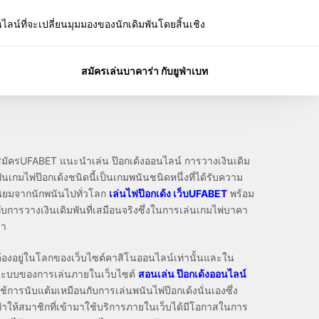
น์ที่จะเปลี่ยนมุมมองของนักเดิมพันโดยสิ้นเชิง
สมัครเล่นบาคาร่า กับยูฟ่าเบท
สมัครUFABET แนะนำเล่น ป๊อกเด้งออนไลน์ การวางเงินเดิม
ันเกมไพ่ป๊อกเด้งชนิดนี้เป็นเกมพนันชนิดหนึ่งที่ได้รับความ
นิยมจากนักพนันไปทั่วโลก
เล่นไฟป๊อกเด้ง เว็บUFABET
พร้อม
ับการวางเงินเดิมพันที่เสมือนจริงซึ่งในการเล่นเกมไพ่บาคา
่า
้องอยู่ในโลกของเว็บไซต์คาสิโนออนไลน์เท่านั้นและใน
ระบบของการเล่นภายในเว็บไซต์
สอนเล่น ป๊อกเด้งออนไลน์
ช้การนับแต้มเหมือนกับการเล่นพนันไพ่ป๊อกเด้งนั่นเองซึ่ง
ำให้สมาชิกที่เข้ามาใช้บริการภายในเว็บได้มีโอกาสในการ