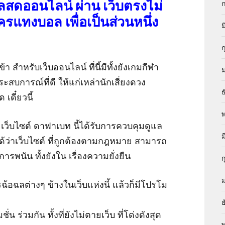
สดออนไลน์ ผ่าน เว็บตรงไม่
ัครแทงบอล เพื่อเป็นส่วนหนึ่ง
ก
สำหรับเว็บออนไลน์ ที่นี้มีทั้งยังเกมกีฬา
ะสบการณ์ที่ดี ให้แก่เหล่านักเสี่ยงดวง
เดี๋ยวนี้
ย เว็บไซต์ ดาฟาเบท นี้ได้รับการควบคุมดูแล
อได้ว่าเว็บไซต์ ที่ถูกต้องตามกฎหมาย สามารถ
ารพนัน ทั้งยังใน เรื่องความยั่งยืน
ก
้อฉลต่างๆ ข้างในเว็บแห่งนี้ แล้วก็มีโปรโม
น ร่วมกัน ทั้งที่ยังไม่ตายเว็บ ที่โด่งดังสุด