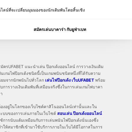
น์ที่จะเปลี่ยนมุมมองของนักเดิมพันโดยสิ้นเชิง
สมัครเล่นบาคาร่า กับยูฟ่าเบท
สมัครUFABET แนะนำเล่น ป๊อกเด้งออนไลน์ การวางเงินเดิม
ันเกมไพ่ป๊อกเด้งชนิดนี้เป็นเกมพนันชนิดหนึ่งที่ได้รับความ
นิยมจากนักพนันไปทั่วโลก
เล่นไฟป๊อกเด้ง เว็บUFABET
พร้อม
ับการวางเงินเดิมพันที่เสมือนจริงซึ่งในการเล่นเกมไพ่บาคา
่า
้องอยู่ในโลกของเว็บไซต์คาสิโนออนไลน์เท่านั้นและใน
ระบบของการเล่นภายในเว็บไซต์
สอนเล่น ป๊อกเด้งออนไลน์
ช้การนับแต้มเหมือนกับการเล่นพนันไพ่ป๊อกเด้งนั่นเองซึ่ง
ำให้สมาชิกที่เข้ามาใช้บริการภายในเว็บได้มีโอกาสในการ