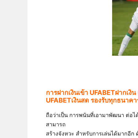
การฝากเงินเข้า UFABETฝากเงิน 
UFABETเงินสด รองรับทุกธนาคา
ถือว่าเป็น การพนันที่เอามาพัฒนา ต่อได
สามารถ
สร้างจังหวะ สำหรับการเล่นได้มากอีก