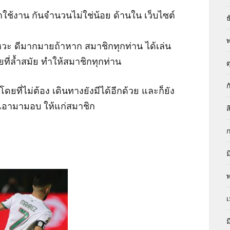
ใช้งาน กันจำนวนไม่ใช่น้อย ด้านใน เว็บไซต์
หวะ ดีมากมายถ้าหาก สมาชิกทุกท่าน ได้เล่น
ที่ล้ำสมัย ทำให้สมาชิกทุกท่าน
ยที่ไม่ต้อง เดินทางยังมีได้อีกด้วย และก็ยัง
เอามามอบ ให้แก่สมาชิก
ม