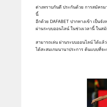
ต่างทราบกันดี ประกันด้วย การสมัครมา
นี้
อีกด้วย DAFABET ปากทางเข้า เป็นจัง
ผ่านระบบออนไลน์ ในช่วงเวลานี้ ในสมัย
สามารถเล่น ผ่านระบบออนไลน์ ได้แล้วโด
ได้สะสมเกมนานาประการ ต้นแบบที่จะ