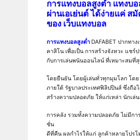
การแทงบอลสูงต่ำ แทงบอล
ผ่านเอเย่นต์ ได้ง่ายแค่ สม
ของ เว็บแทงบอล
การแทงบอลสูงต่ำ
DAFABET ปากทางเข้า 
คาสิโน เพื่อเป็น การสร้างจังหวะ แชร์ปร
กับการเล่นพนันออนไลน์ ที่เหมาะสมที่สุด 
โดยยืนยัน โดยผู้เล่นทั่วทุกมุมโลก โด
ภายใต้ รัฐบาลประเทศฟิลิปปินส์ ซึ่งถื
สร้างความปลอดภัย ให้แก่เหล่า นักเล่นก
การคลัง รวมทั้งความปลอดภัย ไม่มีการฉ
ชั่น
ดีที่คืน ผลกำไรให้แก่ ลูกค้าหลายโปรโมชั่