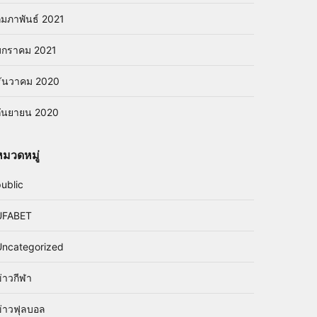
ุมภาพันธ์ 2021
มกราคม 2021
ธันวาคม 2020
กันยายน 2020
หมวดหมู่
ublic
UFABET
Uncategorized
่าวกีฬา
ข่าวฟุลบอล