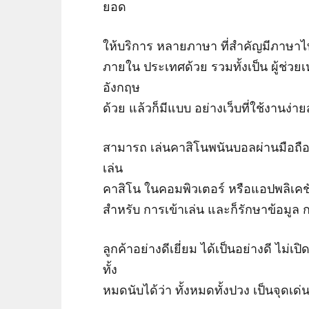
ยอด
ให้บริการ หลายภาษา ที่สำคัญมีภาษาไท
ภายใน ประเทศด้วย รวมทั้งเป็น ผู้ช่วยเ
อังกฤษ
ด้วย แล้วก็มีแบบ อย่างเว็บที่ใช้งานง่า
สามารถ เล่นคาสิโนพนันบอลผ่านมือถื
เล่น
คาสิโน ในคอมพิวเตอร์ หรือแอปพลิเคชั่
สำหรับ การเข้าเล่น และก็รักษาข้อมูล
ลูกค้าอย่างดีเยี่ยม ได้เป็นอย่างดี ไม่เ
ทั้ง
หมดนับได้ว่า ทั้งหมดทั้งปวง เป็นจุดเด