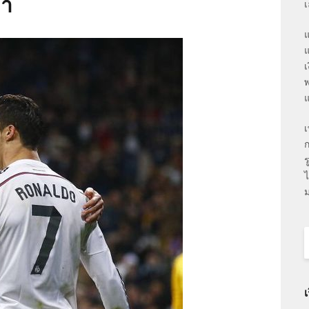
่า
เ
แ
เ
พ
แ
เ
ก
ไ
ม
ค
ส
เ