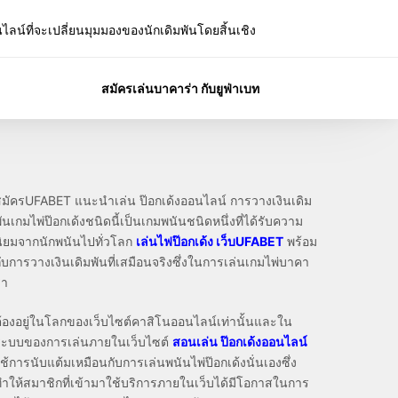
น์ที่จะเปลี่ยนมุมมองของนักเดิมพันโดยสิ้นเชิง
สมัครเล่นบาคาร่า กับยูฟ่าเบท
สมัครUFABET แนะนำเล่น ป๊อกเด้งออนไลน์ การวางเงินเดิม
ันเกมไพ่ป๊อกเด้งชนิดนี้เป็นเกมพนันชนิดหนึ่งที่ได้รับความ
นิยมจากนักพนันไปทั่วโลก
เล่นไฟป๊อกเด้ง เว็บUFABET
พร้อม
ับการวางเงินเดิมพันที่เสมือนจริงซึ่งในการเล่นเกมไพ่บาคา
่า
้องอยู่ในโลกของเว็บไซต์คาสิโนออนไลน์เท่านั้นและใน
ระบบของการเล่นภายในเว็บไซต์
สอนเล่น ป๊อกเด้งออนไลน์
ช้การนับแต้มเหมือนกับการเล่นพนันไพ่ป๊อกเด้งนั่นเองซึ่ง
ำให้สมาชิกที่เข้ามาใช้บริการภายในเว็บได้มีโอกาสในการ