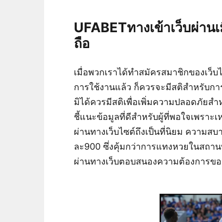
UFABETทางเข้าเว็บผ่านเ
ถือ
เมื่อพวกเราได้ทำสมัครสมาชิกของเว็บ
การใช้งานแล้ว ก็ควรจะมีสติสำหรับกา
มิได้ควรมีสติเพื่อเพิ่มความปลอดภัยสำ
ชี้แนะข้อมูลที่ดีสำหรับผู้ที่พอใจเพ
ผ่านทางเว็บไซต์ถึงเป็นที่นิยม ความ
ละ900 ซึ่งคุ้มกว่าการแทงหวยในสถานที
ผ่านทางเว็บตอบสนองความต้องการของผู