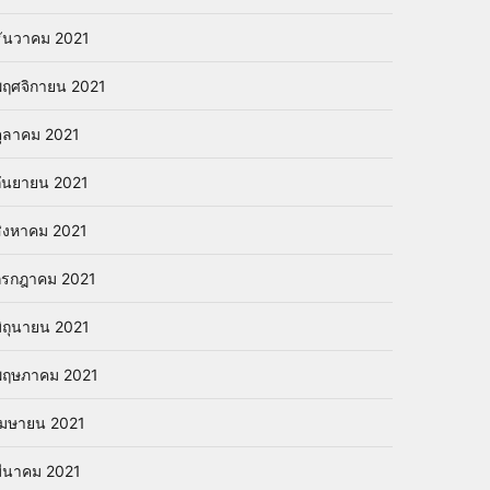
ธันวาคม 2021
พฤศจิกายน 2021
ตุลาคม 2021
กันยายน 2021
สิงหาคม 2021
กรกฎาคม 2021
ิถุนายน 2021
พฤษภาคม 2021
เมษายน 2021
มีนาคม 2021