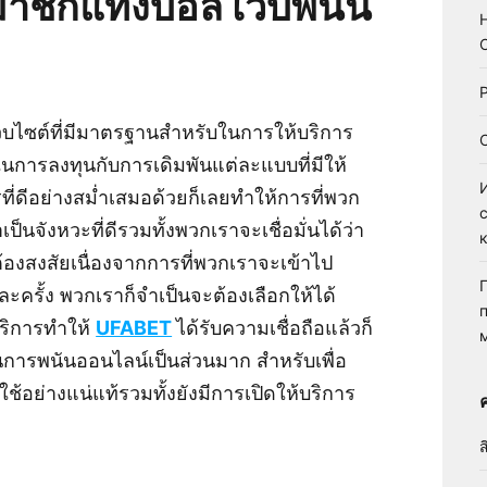
าชิกแทงบอล เว็บพนัน
H
P
ว็บไซต์ที่มีมาตรฐานสำหรับในการให้บริการ
การลงทุนกับการเดิมพันแต่ละแบบที่มีให้
ที่ดีอย่างสม่ำเสมอด้วยก็เลยทำให้การที่พวก
็นจังหวะที่ดีรวมทั้งพวกเราจะเชื่อมั่นได้ว่า
องสงสัยเนื่องจากการที่พวกเราจะเข้าไป
ครั้ง พวกเราก็จำเป็นจะต้องเลือกให้ได้
บริการทำให้
UFABET
ได้รับความเชื่อถือแล้วก็
นการพนันออนไลน์เป็นส่วนมาก สำหรับเพื่อ
ช้อย่างแน่แท้รวมทั้งยังมีการเปิดให้บริการ
ค