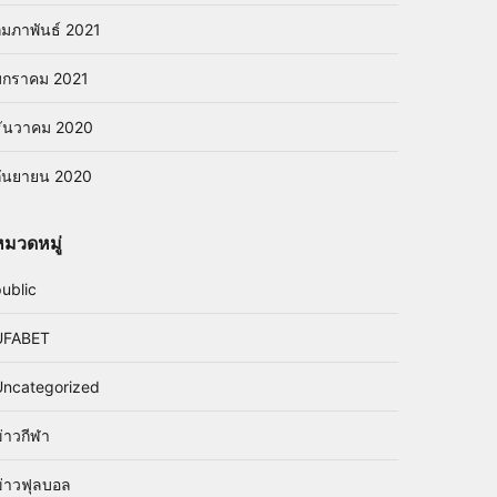
ุมภาพันธ์ 2021
มกราคม 2021
ธันวาคม 2020
กันยายน 2020
หมวดหมู่
ublic
UFABET
Uncategorized
่าวกีฬา
ข่าวฟุลบอล