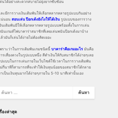
ล่นได้อย่างสะดวกสบายไม่ยุ่งยากซับซ้อน
ละมีการวางเงินเดิมพันให้เลือกหลากหลายรูปแบบกันอย่าง
แน่นอน
สอนเล่น ป๊อกเด้งยังไงให้ได้เงิน
รูปแบบของการวาง
งินเดิมพันมีให้เลือกหลากหลายรูปแบบพร้อมทั้งในการเล่น
นันเกมส์ไพ่บาคาร่าสมาชิกที่เคยเล่นพนันป๊อกเด้งมาบ้าง
ล้วมันก็เล่นได้ง่ายไม่ต้องคิดเยอะ
พราะว่าในการเดิมพันเกมชนิดนี้
บาคาร่าคือเกมอะไร
มันคือ
ารเสี่ยงดวงในรูปแบบหนึ่ง สีดำเงินให้กับสมาชิกได้ง่ายๆเลย
รูปแบบในการเล่นภายในเว็บไซต์ใช้เวลาในการวางเดิมพัน
ม่กี่นาทีก็สามารถที่จะทำให้เงินทุนน้อยของสมาชิกได้กลาย
าเป็นเงินทุนมากได้ง่ายๆภายใน 5-10 นาทีเท่านั้นเอง
้นหา
ำหรับ:
รื่องล่าสุด