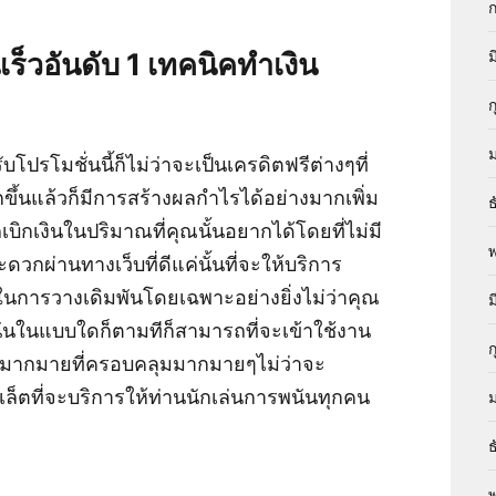
วอันดับ 1 เทคนิคทำเงิน
ก
โปรโมชั่นนี้ก็ไม่ว่าจะเป็นเครดิตฟรีต่างๆที่
ขึ้นแล้วก็มีการสร้างผลกำไรได้อย่างมากเพิ่ม
ิกเงินในปริมาณที่คุณนั้นอยากได้โดยที่ไม่มี
ดวกผ่านทางเว็บที่ดีแค่นั้นที่จะให้บริการ
นการวางเดิมพันโดยเฉพาะอย่างยิ่งไม่ว่าคุณ
นันในแบบใดก็ตามทีก็สามารถที่จะเข้าใช้งาน
ก
อกที่มากมายที่ครอบคลุมมากมายๆไม่ว่าจะ
็ตที่จะบริการให้ท่านนักเล่นการพนันทุกคน