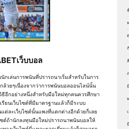
ABETเว็บบอล
ับนักเล่นการพนันที่ปรารถนาเริ่มสำหรับในการ
กล้วยๆเนื่องจากว่าการพนันบอลออนไลน์นั้น
ม
วิธีอีกอย่างหนึ่งสำหรับมือใหม่ทุกคนควรศึกษา
เรียนเว็บไซต์ที่มีมาตรฐานแล้วก็มีระบบ
ต่ละเว็บไซต์นั้นแพงที่แตกต่างอีกด้วยก็เลย
ไซต์ถ้านักลงทุนมือใหม่ปรารถนาพนันบอลให้
านทางเว็บไซต์นี่แหละยอดเยี่ยมแล้วก็สามารถ