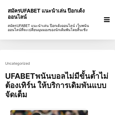
Skip
to
สมัครUFABET แนะนำเล่น ป๊อกเด้ง
content
ออนไลน์
สมัครUFABET แนะนำเล่น ป๊อกเด้งออนไลน์ เว็บพนัน
ออนไลน์ที่จะเปลี่ยนมุมมองของนักเดิมพันโดยสิ้นเชิง
Uncategorized
UFABETพนันบอลไม่มีขั้นต้ำไม่
ต้องเทิร์น ให้บริการเดิมพันแบบ
จัดเต็ม