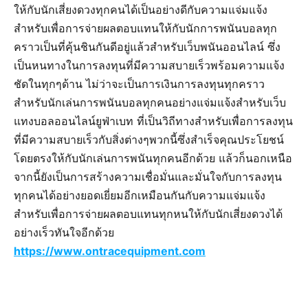
ให้กับนักเสี่ยงดวงทุกคนได้เป็นอย่างดีกับความแจ่มแจ้ง
สำหรับเพื่อการจ่ายผลตอบแทนให้กับนักการพนันบอลทุก
คราวเป็นที่คุ้นชินกันดีอยู่แล้วสำหรับเว็บพนันออนไลน์ ซึ่ง
เป็นหนทางในการลงทุนที่มีความสบายเร็วพร้อมความแจ้ง
ชัดในทุกๆด้าน ไม่ว่าจะเป็นการเงินการลงทุนทุกคราว
สำหรับนักเล่นการพนันบอลทุกคนอย่างแจ่มแจ้งสำหรับเว็บ
แทงบอลออนไลน์ยูฟ่าเบท ที่เป็นวิถีทางสำหรับเพื่อการลงทุน
ที่มีความสบายเร็วกับสิ่งต่างๆพวกนี้ซึ่งสำเร็จคุณประโยชน์
โดยตรงให้กับนักเล่นการพนันทุกคนอีกด้วย แล้วก็นอกเหนือ
จากนี้ยังเป็นการสร้างความเชื่อมั่นและมั่นใจกับการลงทุน
ทุกคนได้อย่างยอดเยี่ยมอีกเหมือนกันกับความแจ่มแจ้ง
สำหรับเพื่อการจ่ายผลตอบแทนทุกหนให้กับนักเสี่ยงดวงได้
อย่างเร็วทันใจอีกด้วย
https://www.ontracequipment.com