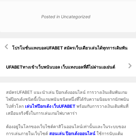
Posted in
Uncategorized
เมนู
โปรโมชั่นแทงบอลUFABET สมัครเว็บเดียวเล่นได้ทุกการเดิมพัน
นำทาง
เรื่อง
UFABETทางเข้าเว็บพนันบอล เว็บแทงบอลที่ดีไม่ผ่านเอเย่นต์
สมัครUFABET แนะนำเล่น ป๊อกเด้งออนไลน์ การวางเงินเดิมพันเกม
ไพ่ป๊อกเด้งชนิดนี้เป็นเกมพนันชนิดหนึ่งที่ได้รับความนิยมจากนักพนัน
ไปทั่วโลก
เล่นไฟป๊อกเด้ง เว็บUFABET
พร้อมกับการวางเงินเดิมพันที่
เสมือนจริงซึ่งในการเล่นเกมไพ่บาคาร่า
ต้องอยู่ในโลกของเว็บไซต์คาสิโนออนไลน์เท่านั้นและในระบบของ
การเล่นภายในเว็บไซต์
สอนเล่น ป๊อกเด้งออนไลน์
ใช้การนับแต้ม