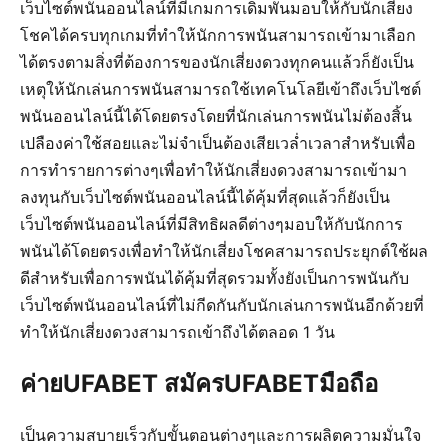
เว็บไซต์พนันออนไลน์ที่มีเกมการเดิมพันมอบให้กับนักเสี่ยง
โชคได้ครบทุกเกมที่ทำให้นักการพนันสามารถเข้ามาเลือก
ได้ตรงตามสิ่งที่ต้องการของนักเสี่ยงดวงทุกคนแล้วก็ยังเป็น
เหตุให้นักเล่นการพนันสามารถใช้เทคโนโลยีเข้าถึงเว็บไซต์
พนันออนไลน์นี้ได้โดยตรงโดยที่นักเล่นการพนันไม่ต้องสิ้น
เปลืองค่าใช้สอยและไม่จำเป็นต้องเสียเวล่ำเวลาสำหรับเพื่อ
การทำรายการต่างๆเพื่อทำให้นักเสี่ยงดวงสามารถเข้ามา
ลงทุนกับเว็บไซต์พนันออนไลน์นี้ได้คุ้มที่สุดแล้วก็ยังเป็น
เว็บไซต์พนันออนไลน์ที่มีสิทธิผลดีต่างๆมอบให้กับนักการ
พนันได้โดยตรงเพื่อทำให้นักเสี่ยงโชคสามารถประยุกต์ใช้ผล
ดีสำหรับเพื่อการพนันได้คุ้มที่สุดรวมทั้งยังเป็นการพนันกับ
เว็บไซต์พนันออนไลน์ที่ไม่กีดกันกับนักเล่นการพนันอีกด้วยที่
ทำให้นักเสี่ยงดวงสามารถเข้าถึงได้ตลอด 1 วัน
ค่ายUFABET สมัครUFABETมือถือ
เป็นความสบายเร็วกับขั้นตอนต่างๆและการผลิตความมั่นใจ