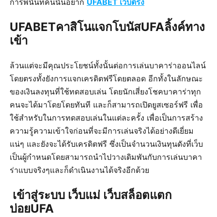
การพนันที่คนนั้นอยาก
UFABET เว็บตรง
UFABETคาสิโนแจกโบนัสUFAลิ้งค์ทาง
เข้า
ล้วนแต่จะมีคุณประโยชน์ทั้งนั้นต่อการเล่นบาคาร่าออนไลน์
โดยตรงทั้งยังการแจกเครดิตฟรีโดยตลอด อีกทั้งในลักษณะ
ของเงินลงทุนที่ใช้ทดสอบเล่น โดยนักเสี่ยงโชคบาคาร่าทุก
คนจะได้มาโดยโดยทันที และก็สามารถเปิดยูสเซอร์ฟรี เพื่อ
ใช้สำหรับในการทดสอบเล่นในแต่ละครั้ง เพื่อเป็นการสร้าง
ความรู้ความเข้าใจก่อนที่จะมีการเล่นจริงได้อย่างดีเยี่ยม
แน่ๆ และยังจะได้รับเครดิตฟรี ซึ่งเป็นจำนวนเงินทุนดังที่เว็บ
เป็นผู้กำหนดโดยสามารถนำไปวางเดิมพันกับการเล่นบาคา
ร่าแบบจริงๆและก็ดำเนินงานได้จริงอีกด้วย
เข้าสู่ระบบ เว็บแม่ เว็บสล็อตแตก
บ่อยUFA