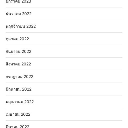
มกราคม 2023
ธันวาคม 2022
พฤศจิกายน 2022
ตุลาคม 2022
กันยายน 2022
สิงหาคม 2022
กรกฎาคม 2022
มิถุนายน 2022
พฤษภาคม 2022
เมษายน 2022
มีนาคม 2022