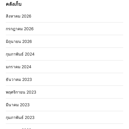
คลังเก็บ
สิงหาคม 2026
กรกฎาคม 2026
มิถุนายน 2026
กุมภาพันธ์ 2024
มกราคม 2024
ธันวาคม 2023
พฤศจิกายน 2023
มีนาคม 2023
กุมภาพันธ์ 2023