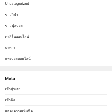
Uncategorized
ข่าวกีฬา
ข่าวฟุลบอล
คาสิโนออนไลน์
บาคาร่า
แทงบอลออนไลน์
Meta
เข้าสู่ระบบ
เข้าฟีด
แสดงความเห็นฟีด