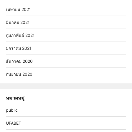
เมษายน 2021
มีนาคม 2021
กุมภาพันธ์ 2021
มกราคม 2021
ธันวาคม 2020
กันยายน 2020
หมวดหมู่
public
UFABET