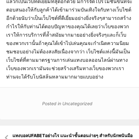
แล้วก็เป็นเว็บที่ดีเยี่ยมที่สุดอีกด้วย มีการจัดโปรโมชั่นขึ้นที่จะ
ตอบสนองให้กับลูกค้าได้เข้ามาร่วมบันเทิงใจกับทางเว็บไซต์
อีกด้วยนับว่าเป็นเว็บไซต์ที่ดีเยี่ยมอย่างยิ่งจริงๆสามารถสร้าง
กำไรให้กับท่านได้ตอบปัญหาของคุณได้เลยว่าเว็บของพวก
เราให้การบริการที่ล้ำสมัยมากมายอย่างยิ่งจริงๆและก็เว็บ
ของพวกเรานั้นถ้าคุณได้เข้าไปเล่นคุณจะกำเนิดความนิยม
ชมชอบอย่างไม่ต้องสงสัยเนื่องจากว่า เว็บไซต์แห่งนี้มันเป็น
เว็บไซต์ที่ตามมาตรฐานการเล่นแทงบอลออนไลน์ผ่านทาง
เว็บของพวกเรามันจะช่วยสร้างเสริมทางเว็บของพวกเรา
ท่านจะได้รับโบนัสล้นหลามมากมายแบบอย่าง
Posted in
Uncategorized
เมนู
แทงบอลUFABETอย่างไร แนะนำขั้นตอนง่ายๆ สำหรับนักพนันมือ
นำทาง