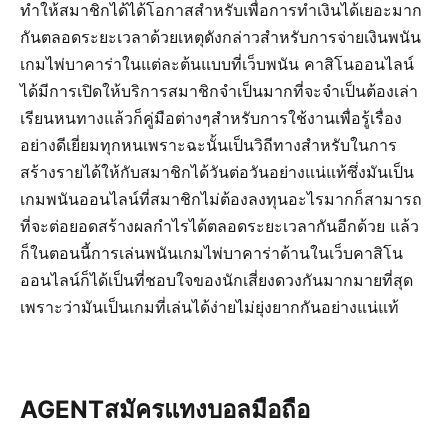
ทำให้สมาชิกได้ได้โอกาสสำหรับเพื่อการทำเงินได้เยอะมาก
กันตลอดระยะเวลาด้วยเหตุดังกล่าวสำหรับการจ่ายเงินพนัน
เกมไพ่บาคาร่าในแต่ละต้นแบบที่เว็บพนัน คาสิโนออนไลน์
ได้มีการเปิดให้บริการสมาชิกจำเป็นมากที่จะจำเป็นต้องเล่า
เรียนหนทางแล้วก็คู่มือต่างๆสำหรับการใช้งานเพื่อรู้เรื่อง
อย่างดีเยี่ยมทุกหนเพราะฉะนั้นเป็นวิถีทางสำหรับในการ
สร้างรายได้ให้กับสมาชิกได้วันต่อวันอย่างแน่แท้ซึ่งมันเป็น
เกมพนันออนไลน์ที่สมาชิกไม่ต้องลงทุนอะไรมากก็สามารถ
ที่จะต่อยอดสร้างผลกำไรได้ตลอดระยะเวลากันอีกด้วย แล้ว
ก็ในตอนนี้การเล่นพนันเกมไพ่บาคาร่าด้านในเว็บคาสิโน
ออนไลน์ก็ได้เป็นที่ชอบใจของนักเสี่ยงดวงกันมากมายที่สุด
เพราะว่ามันเป็นเกมที่เล่นได้ง่ายไม่ยุ่งยากกันอย่างแน่แท้
AGENTสมัครแทงบอลมือถือ