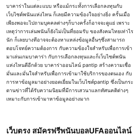
บาคาร่าในแต่ละแบบ หรือแม้กระทั้งการเลือกลงทุนกับ
เว็บไซต์พนันแห่งไหน ก็เลยมีความข้องใจอย่างยิ่ง ครั้นเมื่อ
เพียงพอจะไปถามบุคคลต่างๆก็บางครั้งก็อาจจะดูแย่ เพราะ
เหตุว่าการเล่นพนันก็ยังไม่เป็นที่ยอมรับ ของสังคมไทยเท่าไร
นัก ก็เลยบางทีอาจจะต้องหาแหล่งข้อมูลอื่นๆซึ่งสามารถ
ตอบโจทย์ความต้องการ กับความข้องใจสำหรับเพื่อการเข้า
มาเล่นเกมบาคาร่า กับการเลือกลงทุนและก็เว็บไซต์พนัน
แห่งไหนดีอีกด้วย บาคาร่าออนไลน์ pantip สร้างความเชื่อ
มั่นและมั่นใจสำหรับเพื่อการเข้ามาใช้บริการของตนเอง กับ
การหาข้อมูลมาอย่างยอดเยี่ยมในเว็บไซต์pantip ซึ่งเป็นกระ
ดานข่าวที่ได้รับความนิยมที่มีการเสวนาแลกทัศนคติต่างๆ
เหมาะกับการเข้ามาหาข้อมูลอย่างมาก
เว็บตรง สมัครฟรีพนันบอลUFAออนไลน์