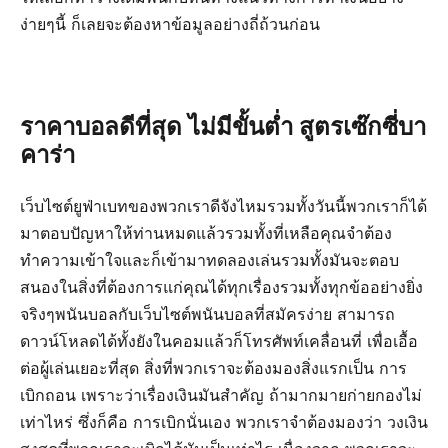
ง่ายๆนี้ ก็เลยจะต้องหาข้อมูลอย่างถี่ถ้วนก่อน
ราคาบอลดีที่สุด ไม่มีขั้นต่ำ สูตรเซ๊กซี่บา
คาร่า
เว็บไซต์ยูฟ่าเบทของพวกเราดีจังไหมรวมทั้งวันนี้พวกเราก็ได้
มาตอบปัญหาให้ท่านหมดแล้วรวมทั้งที่เหลือคุณจำต้อง
ทำความเข้าใจและก็เข้ามาทดลองเล่นรวมทั้งมันจะตอบ
สนองในสิ่งที่ต้องการแก่คุณได้ทุกเรื่องรวมทั้งทุกข้ออย่างยิ่ง
จริงๆพนันบอลกับเว็บไซต์พนันบอลที่สมัครง่าย สามารถ
ดาวน์โหลดได้ทั้งยังในคอมแล้วก็โทรศัพท์เคลื่อนที่ เพื่อเอื้อ
ต่อผู้เล่นเยอะที่สุด สิ่งที่พวกเราจะต้องมองสิ่งแรกเป็น การ
เบิกถอน เพราะว่าเรื่องเงินมันสำคัญ ถ้ามากมายก่ายกองไม่
เท่าไหร่ ซึ่งก็คือ การเบิกนั่นเอง พวกเราจำต้องมองว่า วงเงิน