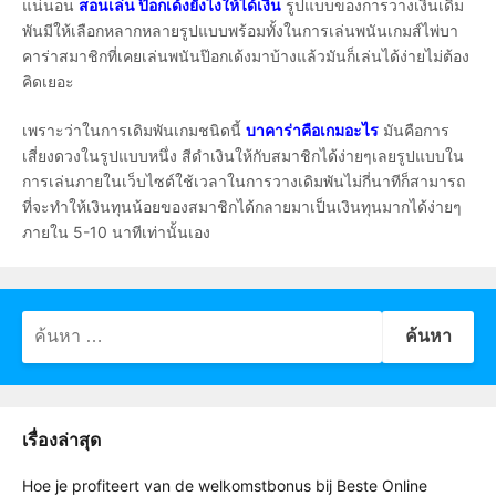
แน่นอน
สอนเล่น ป๊อกเด้งยังไงให้ได้เงิน
รูปแบบของการวางเงินเดิม
พันมีให้เลือกหลากหลายรูปแบบพร้อมทั้งในการเล่นพนันเกมส์ไพ่บา
คาร่าสมาชิกที่เคยเล่นพนันป๊อกเด้งมาบ้างแล้วมันก็เล่นได้ง่ายไม่ต้อง
คิดเยอะ
เพราะว่าในการเดิมพันเกมชนิดนี้
บาคาร่าคือเกมอะไร
มันคือการ
เสี่ยงดวงในรูปแบบหนึ่ง สีดำเงินให้กับสมาชิกได้ง่ายๆเลยรูปแบบใน
การเล่นภายในเว็บไซต์ใช้เวลาในการวางเดิมพันไม่กี่นาทีก็สามารถ
ที่จะทำให้เงินทุนน้อยของสมาชิกได้กลายมาเป็นเงินทุนมากได้ง่ายๆ
ภายใน 5-10 นาทีเท่านั้นเอง
ค้นหา
สำหรับ:
เรื่องล่าสุด
Hoe je profiteert van de welkomstbonus bij Beste Online