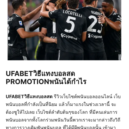
UFABETวิธีแทงบอลสด
PROMOTIONพนันได้กำไร
UFABETวิธีแทงบอลสด
รีวิวเว็บไซต์พนันบอลออนไลน์ เว็บ
พนันบอลที่กำลังเป็นที่นิยม แล้วก็มาแรงในช่วงเวลานี้ จะ
ต้องชูให้ไปเลย เว็บไซต์ลำดับต้นๆของโลก ที่มีคนเล่นการ
พนันบอลจากทั้งโลกร่วมพนันวันนี้พวกเราจะมากล่าวถึงวิถี
ทางการวางเดิมพันพนันบอล ที่ได้มีผีพนันบอลนั้น เข้ามา