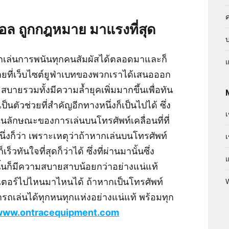
อล ถูกกฎหมาย มาแรงที่สุด
ี่นักเล่นการพนันทุกคนสัมผัสได้ตลอดมาและก็
ยที่เว็บไซต์ยูฟ่าเบทของพวกเราได้เสนอออก
ายรวมทั้งมีความล้ำยุคเพิ่มมากขึ้นเพื่อทัน
็นตัวช่วยที่สำคัญอีกทางหนึ่งก็เป็นไปได้ ซึ่ง
เ
นลักษณะของการเล่นบนโทรศัพท์เคลื่อนที่ที่
ึ่งก็ว่า เพราะเหตุว่าถ้าหากเล่นบนโทรศัพท์
เ
เร็วทันใจที่สุดก็ว่าได้ ซึ่งที่ผ่านมานั้นซึ่ง
ั้นก็มีความสบายสาบน้อยกว่าอย่างแน่แท้
เตอร์ไปไหนมาไหนได้ ถ้าหากเป็นโทรศัพท์
ารถเล่นได้ทุกหนทุกแห่งอย่างแน่แท้ พร้อมทุก
/www.ontracequipment.com