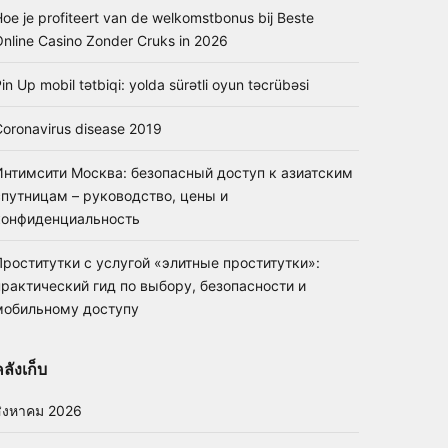
oe je profiteert van de welkomstbonus bij Beste
Online Casino Zonder Cruks in 2026
in Up mobil tətbiqi: yolda sürətli oyun təcrübəsi
Coronavirus disease 2019
Интимсити Москва: безопасный доступ к азиатским
спутницам – руководство, цены и
конфиденциальность
Проститутки с услугой «элитные проститутки»:
практический гид по выбору, безопасности и
мобильному доступу
ลังเก็บ
สิงหาคม 2026