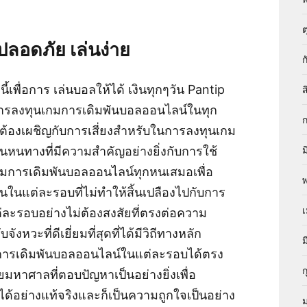
ปลอดภัย เล่นง่าย
เพื่อการ เล่นบอลให้ได้ เงินทุกๆวัน Pantip
บในการลงทุนเกมการเดิมพันบอลออนไลน์ในทุก
ม่ต้องเผชิญกับการเสี่ยงสำหรับในการลงทุนเกม
็นหนทางที่มีความสำคัญอย่างยิ่งกับการใช้
เกมการเดิมพันบอลออนไลน์ทุกหนเสมอเพื่อ
นในแต่ละรอบที่ไม่ทำให้สิ้นเปลืองไปกับการ
ละรอบอย่างไม่ต้องสงสัยที่ตรงต่อความ
งหวะที่ดีเยี่ยมที่สุดที่ได้มีวิถีทางหลัก
ารเดิมพันบอลออนไลน์ในแต่ละรอบได้ตรง
ก
หาศาลที่ตอบปัญหาเป็นอย่างยิ่งเพื่อ
ดได้อย่างแท้จริงและก็เป็นความถูกใจเป็นอย่าง