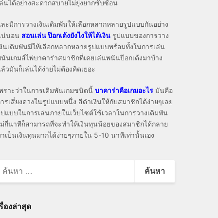
ล่นได้อย่างสะดวกสบายไม่ยุ่งยากซับซ้อน
ละมีการวางเงินเดิมพันให้เลือกหลากหลายรูปแบบกันอย่าง
แน่นอน
สอนเล่น ป๊อกเด้งยังไงให้ได้เงิน
รูปแบบของการวาง
งินเดิมพันมีให้เลือกหลากหลายรูปแบบพร้อมทั้งในการเล่น
นันเกมส์ไพ่บาคาร่าสมาชิกที่เคยเล่นพนันป๊อกเด้งมาบ้าง
ล้วมันก็เล่นได้ง่ายไม่ต้องคิดเยอะ
พราะว่าในการเดิมพันเกมชนิดนี้
บาคาร่าคือเกมอะไร
มันคือ
ารเสี่ยงดวงในรูปแบบหนึ่ง สีดำเงินให้กับสมาชิกได้ง่ายๆเลย
รูปแบบในการเล่นภายในเว็บไซต์ใช้เวลาในการวางเดิมพัน
ม่กี่นาทีก็สามารถที่จะทำให้เงินทุนน้อยของสมาชิกได้กลาย
าเป็นเงินทุนมากได้ง่ายๆภายใน 5-10 นาทีเท่านั้นเอง
้นหา
ำหรับ:
รื่องล่าสุด