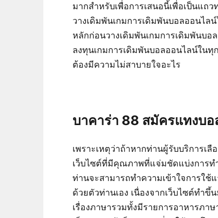
มากสำหรับเพื่อการเสนอนี้เพื่อเป็นแถวท
วางเดิมพันเกมการเดิมพันบอลออนไลน์ใน
หลักก่อนวางเดิมพันเกมการเดิมพันบอ
ลงทุนเกมการเดิมพันบอลออนไลน์ในทุกต้
ต้องมีความไม่สาบายใจอะไร
บาคาร่า 88 สมัครแทงบ
เพราะเหตุว่าถ้าหากท่านผู้รับบริการเลื
เว็บไซต์ที่มีคุณภาพที่แจ่มชัดแบ่งการ
ท่านจะสามารถทำความเข้าใจการใช้แร
ด้วยตัวท่านเอง เนื่องจากเว็บไซต์ทำขึ้นม
เรื่องภาษารวมทั้งมีรายการอาหารภาษาไท