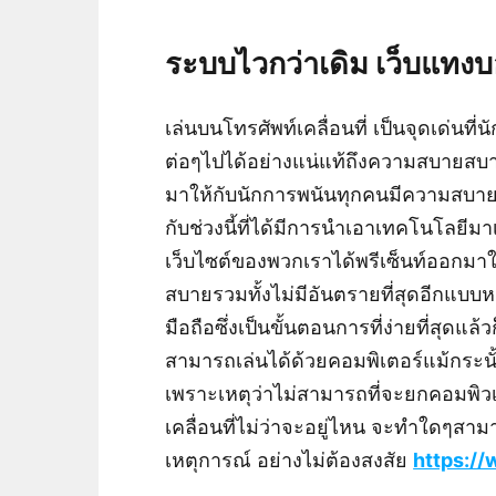
ระบบไวกว่าเดิม เว็บแทงบ
เล่นบนโทรศัพท์เคลื่อนที่ เป็นจุดเด่นท
ต่อๆไปได้อย่างแน่แท้ถึงความสบายสบา
มาให้กับนักการพนันทุกคนมีความสบายสบ
กับช่วงนี้ที่ได้มีการนำเอาเทคโนโลยีมาเป
เว็บไซต์ของพวกเราได้พรีเซ็นท์ออกมาใ
สบายรวมทั้งไม่มีอันตรายที่สุดอีกแบบหน
มือถือซึ่งเป็นขั้นตอนการที่ง่ายที่สุดแล้วก็
สามารถเล่นได้ด้วยคอมพิเตอร์แม้กระน
เพราะเหตุว่าไม่สามารถที่จะยกคอมพิว
เคลื่อนที่ไม่ว่าจะอยู่ไหน จะทำใดๆสาม
เหตุการณ์ อย่างไม่ต้องสงสัย
https:/