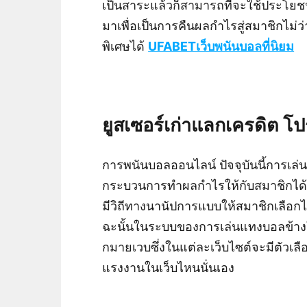
เป็นสาระแล้วก็สามารถที่จะใช้ประโยชน์
มาเพื่อเป็นการคืนผลกำไรสู่สมาชิกไม่ว
พิเศษได้
UFABETเว็บพนันบอลที่นิยม
ยูสเซอร์เก่าแลกเครดิต โป
การพนันบอลออนไลน์ ปัจจุบันนี้การเล
กระบวนการทำผลกำไรให้กับสมาชิกได้อย
มีวิถีทางนานัปการแบบให้สมาชิกเลือก
ฉะนั้นในระบบของการเล่นแทงบอลข้างใ
กมายเวบซึ่งในแต่ละเว็บไซต์จะมีตัวเลือ
แรงงานในเว็บไหนนั่นเอง