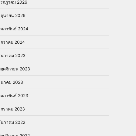
กรกฎาคม 2026
มิถุนายน 2026
ุมภาพันธ์ 2024
มกราคม 2024
ธันวาคม 2023
พฤศจิกายน 2023
มีนาคม 2023
ุมภาพันธ์ 2023
มกราคม 2023
ธันวาคม 2022
พฤศจิกายน 2022