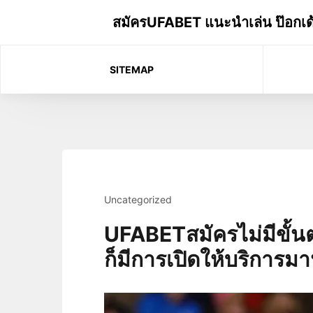
Skip
สมัครUFABET แนะนำเล่น ป๊อกเด
to
content
SITEMAP
Uncategorized
UFABETสมัครไม่มีขั้นต่
ก็มีการเปิดให้บริการม