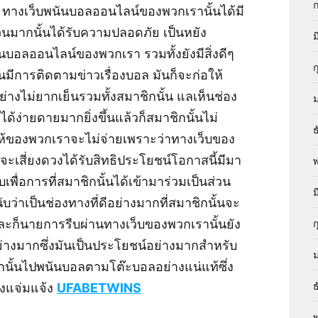
ทางเว็บพนันบอลออนไลน์ของพวกเรานั้นได้มี
นมากนั้นได้รับความปลอดภัย เป็นหยัง
นบอลออนไลน์ของพวกเรา รวมทั้งยังมีสิ่งดีๆ
ก
ีการติดตามข่าวเรื่องบอล มันก็จะก่อให้
่างไม่ยากเย็นรวมทั้งสมาชิกนั้น แลเห็นช่อง
ด้ง่ายดายมากยิ่งขึ้นแล้วก็สมาชิกนั้นไม่
ำให้ของพวกเราจะไม่จ่ายเพราะว่าทางเว็บของ
รจะเสี่ยงดวงได้รับสิทธิประโยชน์โอกาสนี้มีมา
พื่อการที่สมาชิกนั้นได้เข้ามาร่วมเป็นส่วน
บว่าเป็นช่องทางที่ดีอย่างมากที่สมาชิกนั้นจะ
ละก็นายการรีบผ่านทางเว็บของพวกเรานั้นยัง
ก
่างมากซึ่งมันเป็นประโยชน์อย่างมากสำหรับ
กนั้นไปพนันบอลตามโต๊ะบอลอย่างแน่แท้ซึ่ง
างแจ่มแจ้ง
UFABETWINS