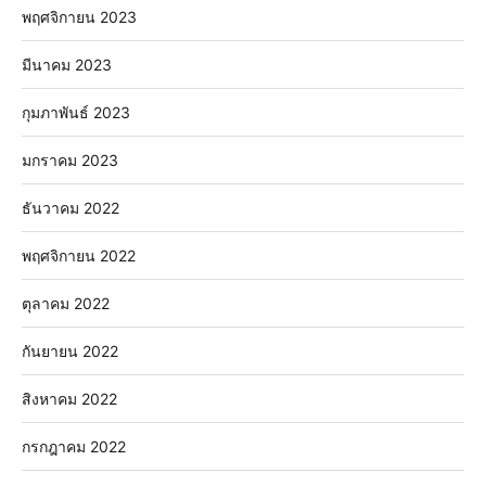
พฤศจิกายน 2023
มีนาคม 2023
กุมภาพันธ์ 2023
มกราคม 2023
ธันวาคม 2022
พฤศจิกายน 2022
ตุลาคม 2022
กันยายน 2022
สิงหาคม 2022
กรกฎาคม 2022