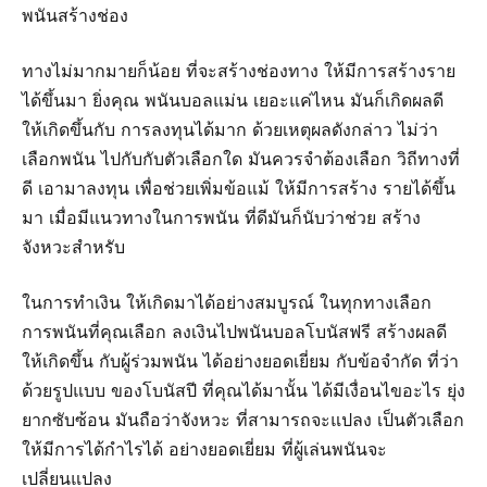
พนันสร้างช่อง
ทางไม่มากมายก็น้อย ที่จะสร้างช่องทาง ให้มีการสร้างราย
ได้ขึ้นมา ยิ่งคุณ พนันบอลแม่น เยอะแค่ไหน มันก็เกิดผลดี
ให้เกิดขึ้นกับ การลงทุนได้มาก ด้วยเหตุผลดังกล่าว ไม่ว่า
เลือกพนัน ไปกับกับตัวเลือกใด มันควรจำต้องเลือก วิถีทางที่
ดี เอามาลงทุน เพื่อช่วยเพิ่มข้อแม้ ให้มีการสร้าง รายได้ขึ้น
มา เมื่อมีแนวทางในการพนัน ที่ดีมันก็นับว่าช่วย สร้าง
จังหวะสำหรับ
ในการทำเงิน ให้เกิดมาได้อย่างสมบูรณ์ ในทุกทางเลือก
การพนันที่คุณเลือก ลงเงินไปพนันบอลโบนัสฟรี สร้างผลดี
ให้เกิดขึ้น กับผู้ร่วมพนัน ได้อย่างยอดเยี่ยม กับข้อจำกัด ที่ว่า
ด้วยรูปแบบ ของโบนัสปี ที่คุณได้มานั้น ได้มีเงื่อนไขอะไร ยุ่ง
ยากซับซ้อน มันถือว่าจังหวะ ที่สามารถจะแปลง เป็นตัวเลือก
ให้มีการได้กำไรได้ อย่างยอดเยี่ยม ที่ผู้เล่นพนันจะ
เปลี่ยนแปลง