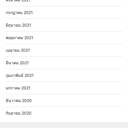
กรกฎาคม 2021
มิถุนายน 2021
พฤษภาคม 2021
เมษายน 2021
มีนาคม 2021
กุมภาพันธ์ 2021
มกราคม 2021
ธันวาคม 2020
กันยายน 2020