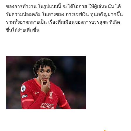
ของการทำงาน ในรูปแบบนี้ จะได้โอกาส ให้ผู้เล่นพนัน ได้
รับความปลอดภัย ในทางของ การเซฟเงิน ทุนเจริญมากขึ้น
รวมทั้งอาจกลายเป็น เรื่องที่เสมือนของการบรรลุผล ที่เกิด
ขึ้นได้ง่ายเพิ่มขึ้น