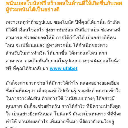
พนันบอลโบนัสฟรี สร้างผลในด้านดีให้เกิดขึ้นกับเพศ
ผู้ร่วมพนันได้เป็นอย่างดี
เพราะเหตุว่าด้วยรูปแบบ ของโบนัส ปีที่คุณได้มานั้น ถ้าเกิด
มิได้มี เงื่อนไขอะไร ยุ่งยากซับซ้อน มันถือว่าเป็น ช่องทางที่
สามารถ ช่วยต่อยอดให้มี การได้กำไรได้ เป็นอย่างดีที่คน
ไหน จะเปลี่ยนแปลง ลู่ทางพวกนั้น ให้กำเนิดช่องทาง
สำหรับในการทำเงิน ให้มากขึ้น ได้มากแค่ไหน หาก
สามารถ วางเดิมพันกับบอลในรูปแบบต่างๆ พนันบอลโบนัส
ฟรี ที่คุณได้รับกลับมา
www ufabet
มันก็จะสามารถช่วย ให้มีการได้กำไร ตลอดอย่างยอดเยี่ยม
ซึ่งเป็นที่แน่ๆว่า เมื่อคุณเข้าไปเรียนรู้ รวมทั้งทำความเข้าใจ
ในการวางเดิมพัน ด้วยการใช้ โบนัสแบบต่างๆ ได้อย่างมี
คุณภาพ มันก็จะช่วยสำหรับ การได้กำไร ที่มีความน่าดึงดูด
ใจ เป็นอย่างยิ่งพนันบอล โบนัสฟรี มันจะเป็นหนทาง ที่ดีที่จะ
ทำให้ ท่านส่งผลกำไร เพิ่มมากขึ้นมา ที่จัดว่ายังสนใจอยู่