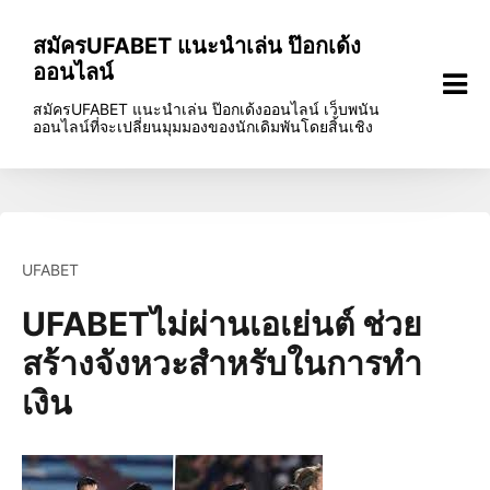
Skip
to
สมัครUFABET แนะนำเล่น ป๊อกเด้ง
content
ออนไลน์
สมัครUFABET แนะนำเล่น ป๊อกเด้งออนไลน์ เว็บพนัน
ออนไลน์ที่จะเปลี่ยนมุมมองของนักเดิมพันโดยสิ้นเชิง
UFABET
UFABETไม่ผ่านเอเย่นต์ ช่วย
สร้างจังหวะสำหรับในการทำ
เงิน