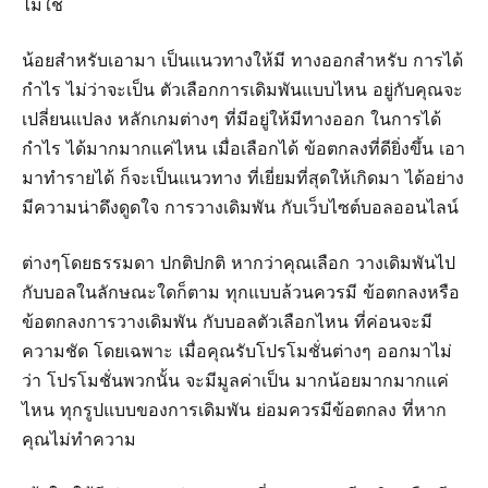
ไม่ใช่
น้อยสำหรับเอามา เป็นแนวทางให้มี ทางออกสำหรับ การได้
กำไร ไม่ว่าจะเป็น ตัวเลือกการเดิมพันแบบไหน อยู่กับคุณจะ
เปลี่ยนแปลง หลักเกมต่างๆ ที่มีอยู่ให้มีทางออก ในการได้
กำไร ได้มากมากแค่ไหน เมื่อเลือกได้ ข้อตกลงที่ดียิ่งขึ้น เอา
มาทำรายได้ ก็จะเป็นแนวทาง ที่เยี่ยมที่สุดให้เกิดมา ได้อย่าง
มีความน่าดึงดูดใจ การวางเดิมพัน กับเว็บไซต์บอลออนไลน์
ต่างๆโดยธรรมดา ปกติปกติ หากว่าคุณเลือก วางเดิมพันไป
กับบอลในลักษณะใดก็ตาม ทุกแบบล้วนควรมี ข้อตกลงหรือ
ข้อตกลงการวางเดิมพัน กับบอลตัวเลือกไหน ที่ค่อนจะมี
ความชัด โดยเฉพาะ เมื่อคุณรับโปรโมชั่นต่างๆ ออกมาไม่
ว่า โปรโมชั่นพวกนั้น จะมีมูลค่าเป็น มากน้อยมากมากแค่
ไหน ทุกรูปแบบของการเดิมพัน ย่อมควรมีข้อตกลง ที่หาก
คุณไม่ทำความ