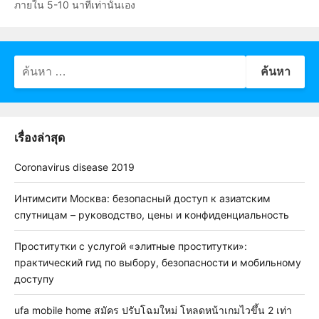
ภายใน 5-10 นาทีเท่านั้นเอง
ค้นหา
สำหรับ:
เรื่องล่าสุด
Coronavirus disease 2019
Интимсити Москва: безопасный доступ к азиатским
спутницам – руководство, цены и конфиденциальность
Проститутки с услугой «элитные проститутки»:
практический гид по выбору, безопасности и мобильному
доступу
ufa mobile home สมัคร ปรับโฉมใหม่ โหลดหน้าเกมไวขึ้น 2 เท่า