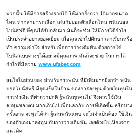
พวกนั้น ให้มีการสร้างรายได้ ให้มากยิ่งกว่า ได้มากขนาด
ไหน หากสามารถเลือก เล่นกับบอลตัวเลือกไหน พนันบอล
โบนัสฟรี ที่คุณได้รับกลับมา มันก็จะช่วยให้มีการได้กำไร
เป็นประจำอย่างยอดเยี่ยม เมื่อคุณเข้าไปศึกษา เล่าเรียนหรือ
ทำ ความเข้าใจ สำหรับเพื่อการวางเดิมพัน ด้วยการใช้
โบนัสแบบต่างๆได้อย่างมีคุณภาพ มันก็จะช่วย ในการได้
กำไรที่มีความ
www ufabet com
สนใจในส่วนของ สำหรับการพนัน ที่มีเพิ่มมากยิ่งกว่า พนัน
บอลโบนัสฟรี มีจุดแข็งในด้าน ของการลงทุน ด้วยเงินทุนใน
การทำเงิน ที่ต่ำกว่าปกติ ผู้พนันทุกคนไม่ จึงควรใช้เงิน
ลงทุนของตน มากเกินไป เพื่อแลกกับ การที่เกิดขึ้น หรือบาง
ครั้งอาจ จะพูดได้ว่า ผู้เล่นพนันแทบ จะไม่จำเป็นต้อง ใช้เงิน
ของตัวเองมาลงทุน กับการวางเดิมพัน เลยด้วยไปเนื่องจาก
แนวคิด