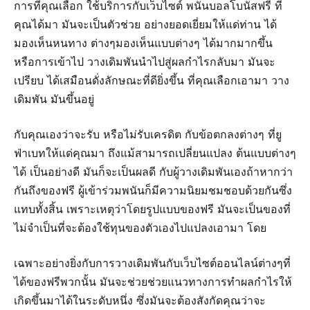
การที่คุณเลือก ใช้บริการกับเว็บไซต์ พนันบอลโบนัสฟรี ที่
คุณได้มา มันจะเป็นตัวช่วย อย่างยอดเยี่ยมให้แด่ท่าน ได้
มองเห็นหนทาง ต่างๆมองเห็นแบบต่างๆ ได้มากมากขึ้น
หรือการเข้าไป วางเดิมพันนำไปสู่ผลกำไรกลับมา มันจะ
เปรียบ ได้เสมือนดั่งลักษณะที่ดียิ่งขึ้น ที่คุณเลือกเอามา วาง
เดิมพัน มันขึ้นอยู่
กับคุณเองว่าจะรับ หรือไม่รับเครดิต กับข้อตกลงต่างๆ ที่ยู
ฟ่าเบทให้แด่คุณมา ถึงแม้สามารถเปลี่ยนแปลง ต้นแบบต่างๆ
ได้ เป็นอย่างดี มันก็จะเป็นผลดี กับผู้วางเดิมพันเองถ้าหากว่า
กันถึงของฟรี ผู้เข้าร่วมพนันก็มีความนิยมชมชอบด้วยกันซึ่ง
แทบทั้งสิ้น เพราะเหตุว่าโดยรูปแบบของฟรี มันจะเป็นของที่
ไม่จำเป็นที่จะต้องใช้ทุนของตัวเองไปแปลงเอามา โดย
เฉพาะอย่างยิ่งกับการวางเดิมพันกับเว็บไซต์ออนไลน์ต่างๆที่
ได้ของฟรีพวกนั้น มันจะช่วยช่วยแนวทางการทำผลกำไรให้
เกิดขึ้นมาได้ในระดับหนึ่ง ซึ่งมันจะต้องสังกัดคุณว่าจะ